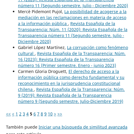
número 11 (Segundo semestre. Julio - Diciembre 2020)
Mercè Pidemont Pujol,
La posibilidad de acogerse a la
mediación en las reclamaciones en materia de acceso
a la información pública
,
Revista Española de la
Transparencia: Núm. 11 (2020): Revista Española de la
Transparencia número 11 (Segundo semestre. Julio -
Diciembre 2020)
Gabriel López Martínez,
La corrupción como fenómeno
cultural
,
Revista Española de la Transparencia: Núm.
16 (2023): Revista Española de la Transparencia
número 16 (Primer semestre. Enero - junio 2023)
Carmen Gloria Droguett,
El derecho de acceso a la
información pública como derecho fundamental y su
reconocimiento en la jurisprudencia constitucional
chilena
,
Revista Española de la Transparencia: Núm.
9 (2019): Revista Española de la Transparencia
número 9 (Segundo semestre. Julio-Diciembre 2019)
<<
<
1
2
3
4
5
6
7
8
9
10
>
>>
También puede
Iniciar una búsqueda de similitud avanzada