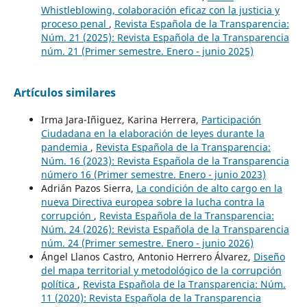
Whistleblowing, colaboración eficaz con la justicia y
proceso penal
,
Revista Española de la Transparencia:
Núm. 21 (2025): Revista Española de la Transparencia
núm. 21 (Primer semestre. Enero - junio 2025)
Artículos similares
Irma Jara-Iñiguez, Karina Herrera,
Participación
Ciudadana en la elaboración de leyes durante la
pandemia
,
Revista Española de la Transparencia:
Núm. 16 (2023): Revista Española de la Transparencia
número 16 (Primer semestre. Enero - junio 2023)
Adrián Pazos Sierra,
La condición de alto cargo en la
nueva Directiva europea sobre la lucha contra la
corrupción
,
Revista Española de la Transparencia:
Núm. 24 (2026): Revista Española de la Transparencia
núm. 24 (Primer semestre. Enero - junio 2026)
Ángel Llanos Castro, Antonio Herrero Álvarez,
Diseño
del mapa territorial y metodológico de la corrupción
política
,
Revista Española de la Transparencia: Núm.
11 (2020): Revista Española de la Transparencia