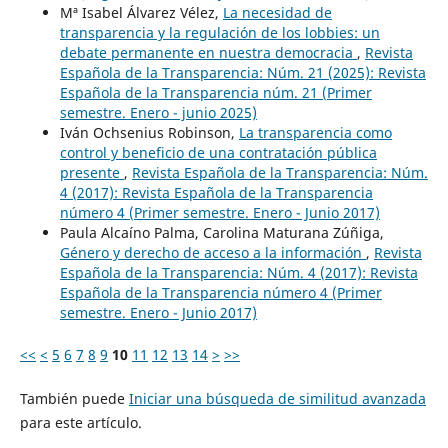
Mª Isabel Álvarez Vélez,
La necesidad de
transparencia y la regulación de los lobbies: un
debate permanente en nuestra democracia
,
Revista
Española de la Transparencia: Núm. 21 (2025): Revista
Española de la Transparencia núm. 21 (Primer
semestre. Enero - junio 2025)
Iván Ochsenius Robinson,
La transparencia como
control y beneficio de una contratación pública
presente
,
Revista Española de la Transparencia: Núm.
4 (2017): Revista Española de la Transparencia
número 4 (Primer semestre. Enero - Junio 2017)
Paula Alcaíno Palma, Carolina Maturana Zúñiga,
Género y derecho de acceso a la información
,
Revista
Española de la Transparencia: Núm. 4 (2017): Revista
Española de la Transparencia número 4 (Primer
semestre. Enero - Junio 2017)
<<
<
5
6
7
8
9
10
11
12
13
14
>
>>
También puede
Iniciar una búsqueda de similitud avanzada
para este artículo.