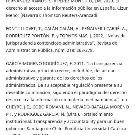
FERNÁNDEZ RAMOS, S. y PÉREZ MONGUIÓ, J.M. 2020. El
derecho al acceso a la información pública en España, Cizur
Menor (Navarra): Thomson Reuters-Aranzadi.
FONT I LLOVET, T., GALÁN GALÁN, A., PEÑALVER I CABRÉ, A.,
RODRÍGUEZ PONTÓN, F. y TORNOS MAS, J. 2022. “Notas de
jurisprudencia contencioso-administrativa”, Revista de
Administración Pública, núm. 218: 263-278.
GARCÍA-MORENO RODRÍGUEZ, F. 2011. “La transparencia
administrativa: principio rector, ineludible, del actuar
administrativo y garante de los derechos de los
administrados. De su aceptable regulación presente a su
deseable culminación, siguiendo el paradigma del derecho
de acceso a la información en materia medioambiental”, en
CHEYRE, J.E., COBO ROMANI, N., NEVADO-BATALLA MORENO
P.T. y RODRÍGUEZ GARCÍA, N. (Dirs.), Fortalecimiento
institucional. Transparencia y accountability para un buen
gobierno. Santiago de Chile: Pontificia Universidad Católica