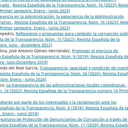
parado
,
Revista Española de la Transparencia: Núm. 16 (2023): Revi
Primer semestre. Enero - junio 2023)
arencia en la Administración: la experiencia de la Administración
narias
,
Revista Española de la Transparencia: Núm. 16 (2023): Rev
Primer semestre. Enero - junio 2023)
ampedro,
Reflexiones y propuestas para combatir la corrupción púb
la de la Transparencia: Núm. 15 (2022): Revista Española de la
e. Julio - diciembre 2022)
olina, José Antonio Gómez-Hernández,
Promover el ejercicio de
a Española de la Transparencia: Núm. 9 (2019): Revista Española de
e. Julio-Diciembre 2019)
nda del Real García,
Transparencia, opacidad y rendición de cuen
evista Española de la Transparencia: Núm. 24 (2026): Revista Espa
tre. Enero - junio 2026)
co,
La transparencia de las administraciones locales colombianas
,
. 14 (2022): Revista Española de la Transparencia número 14 (Pri
ediente por parte de los interesados y la reclamación ante los
spañola de la Transparencia: Núm. 6 (2018): Revista Española de l
 Enero - junio 2018)
Humano de Protección de Denunciantes de Corrupción a través de 
vista Española de la Transparencia: Núm. 11 (2020): Revista Españ