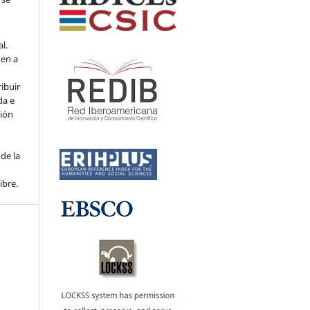
l.
den a
ribuir
da e
ción
de la
ibre.