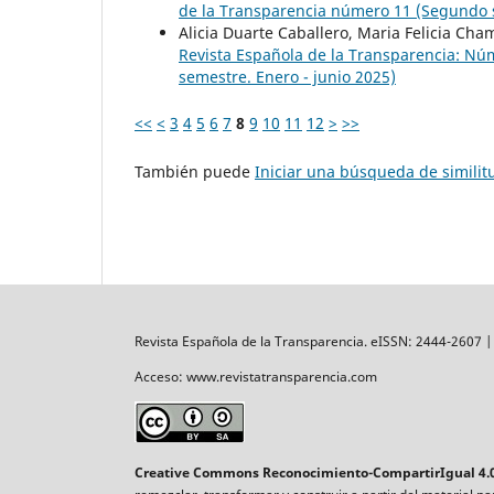
de la Transparencia número 11 (Segundo s
Alicia Duarte Caballero, Maria Felicia Cha
Revista Española de la Transparencia: Núm
semestre. Enero - junio 2025)
<<
<
3
4
5
6
7
8
9
10
11
12
>
>>
También puede
Iniciar una búsqueda de simili
Revista Española de la Transparencia. eISSN: 2444-2607 
Acceso: www.revistatransparencia.com
Creative Commons Reconocimiento-CompartirIgual 4.0