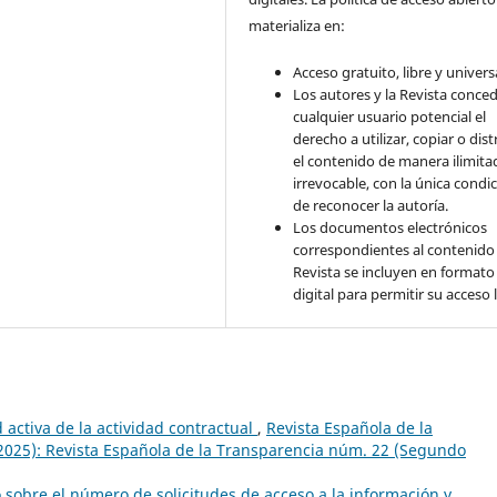
materializa en:
Acceso gratuito, libre y universa
Los autores y la Revista conce
cualquier usuario potencial el
derecho a utilizar, copiar o dist
el contenido de manera ilimita
irrevocable, con la única condi
de reconocer la autoría.
Los documentos electrónicos
correspondientes al contenido 
Revista se incluyen en formato
digital para permitir su acceso l
 activa de la actividad contractual
,
Revista Española de la
2025): Revista Española de la Transparencia núm. 22 (Segundo
o sobre el número de solicitudes de acceso a la información y