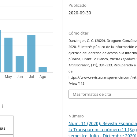
Publicado
2020-09-30
Cómo citar
Danzinger, G. C. (2020). Droguett González,
2020. El interés público de la información e
ejercicio del derecho de acceso a la inform
pública. Tirant Lo Blanch.
Revista Española 
Transparencia
, (11), 331–333. Recuperado a 
de
https://www.revistatransparencia.com/ret/
/view/115
Más formatos de cita
s
ℹ️
Número
Núm. 11 (2020): Revista Español
gas
la Transparencia número 11 (Se
semestre. Julio - Diciembre 2020)