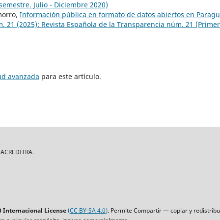
emestre. Julio - Diciembre 2020)
morro,
Información pública en formato de datos abiertos en Parag
. 21 (2025): Revista Española de la Transparencia núm. 21 (Primer
tud avanzada
para este artículo.
| ACREDITRA.
 Internacional License
(CC BY-SA 4.0)
. Permite Compartir — copiar y redistrib