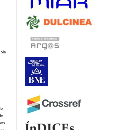
ñola
ia
in
sos
 se