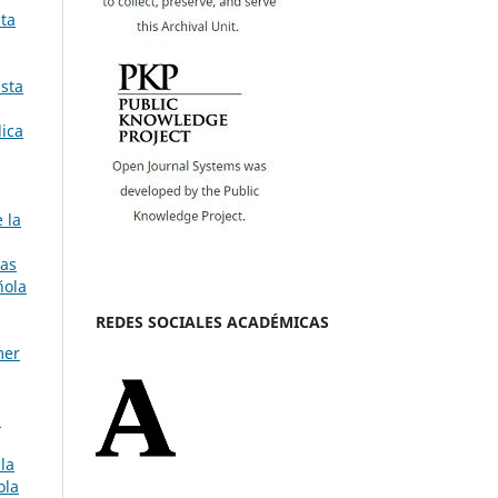
sta
ista
lica
 la
tas
ñola
REDES SOCIALES ACADÉMICAS
mer
a
la
ola