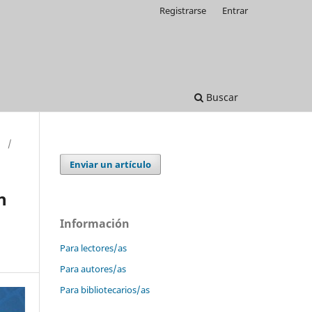
Registrarse
Entrar
Buscar
)
/
Enviar un artículo
n
Información
Para lectores/as
Para autores/as
Para bibliotecarios/as