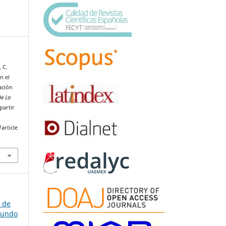
 C.
n el
ación
De La
partir
article
a de
gundo