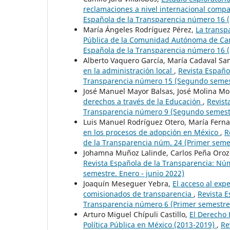
reclamaciones a nivel internacional com
Española de la Transparencia número 16 (
María Ángeles Rodríguez Pérez,
La transp
Pública de la Comunidad Autónoma de Ca
Española de la Transparencia número 16 (
Alberto Vaquero García, María Cadaval S
en la administración local
,
Revista Españo
Transparencia número 15 (Segundo semestr
José Manuel Mayor Balsas, José Molina M
derechos a través de la Educación
,
Revist
Transparencia número 9 (Segundo semestr
Luis Manuel Rodríguez Otero, María Ferna
en los procesos de adopción en México
,
R
de la Transparencia núm. 24 (Primer semes
Johamna Muñoz Lalinde, Carlos Peña Oroz
Revista Española de la Transparencia: Núm
semestre. Enero - junio 2022)
Joaquín Meseguer Yebra,
El acceso al exp
comisionados de transparencia
,
Revista E
Transparencia número 6 (Primer semestre.
Arturo Miguel Chípuli Castillo,
El Derecho 
Política Pública en México (2013-2019)
,
Re