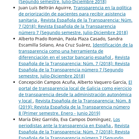
(Segundo semestre. Julio-Diciembre 2018)
Juan Luís Beltrán Aguirre,
Transparencia en la política
de priorización de pacientes para recibir asistencia
sanitaria
,
Revista Española de la Transparencia: Núm.
7 (2018): Revista Española de la Transparencia
número 7 (Segundo semestre. Julio-Diciembre 2018)
Alberto Prado Román, Paola Plaza Casado, Sandra
Escamilla Solano, Ana Cruz Suárez,
Identificación de la
transparencia como una herramienta de
diferenciación en el sector bancario español
,
Revista
Española de la Transparencia: Núm. 7 (2018): Revista
Española de la Transparencia número 7 (Segundo
semestre. Julio-Diciembre 2018)
Concepción Campos Acuña, Alberto Vaquero García,
El
portal de transparencia local de Galicia como ejercicio
de transparencia desde la administración autonómica
y local
,
Revista Española de la Transparencia: Núm. 8
(2019): Revista Española de la Transparencia número
8 (Primer semestre. Enero - Junio 2019)
María Díez Garrido, Eva Campos Domínguez,
Los
periodistas ante la transparencia en España
,
Revista
Española de la Transparencia: Núm. 7 (2018): Revista
Española de la Transparencia número 7 (Segundo