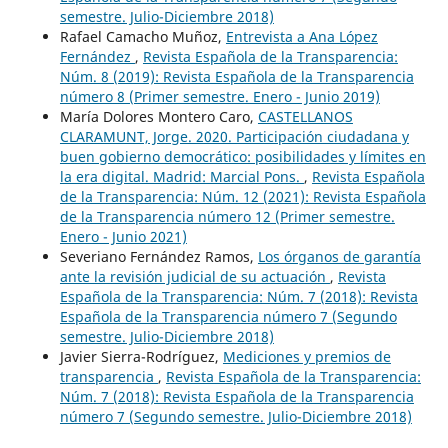
semestre. Julio-Diciembre 2018)
Rafael Camacho Muñoz,
Entrevista a Ana López
Fernández
,
Revista Española de la Transparencia:
Núm. 8 (2019): Revista Española de la Transparencia
número 8 (Primer semestre. Enero - Junio 2019)
María Dolores Montero Caro,
CASTELLANOS
CLARAMUNT, Jorge. 2020. Participación ciudadana y
buen gobierno democrático: posibilidades y límites en
la era digital. Madrid: Marcial Pons.
,
Revista Española
de la Transparencia: Núm. 12 (2021): Revista Española
de la Transparencia número 12 (Primer semestre.
Enero - Junio 2021)
Severiano Fernández Ramos,
Los órganos de garantía
ante la revisión judicial de su actuación
,
Revista
Española de la Transparencia: Núm. 7 (2018): Revista
Española de la Transparencia número 7 (Segundo
semestre. Julio-Diciembre 2018)
Javier Sierra-Rodríguez,
Mediciones y premios de
transparencia
,
Revista Española de la Transparencia:
Núm. 7 (2018): Revista Española de la Transparencia
número 7 (Segundo semestre. Julio-Diciembre 2018)