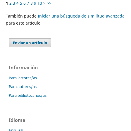
1
2
3
4
5
6
7
8
9
10
>
>>
También puede
Iniciar una búsqueda de similitud avanzada
para este artículo.
Enviar un artículo
Información
Para lectores/as
Para autores/as
Para bibliotecarios/as
Idioma
English