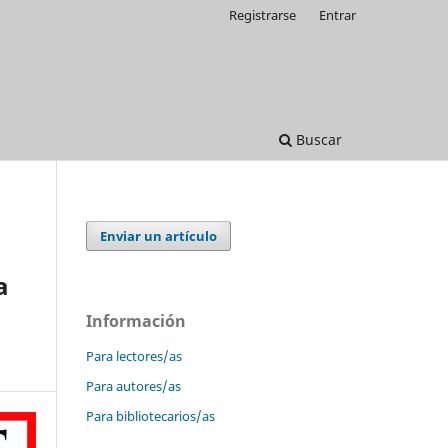
Registrarse
Entrar
Buscar
Enviar un artículo
a
Información
Para lectores/as
Para autores/as
Para bibliotecarios/as