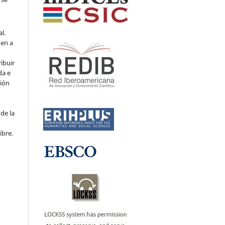
l.
den a
ribuir
da e
ción
de la
ibre.