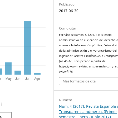
Publicado
2017-06-30
Cómo citar
Fernández Ramos, S. (2017). El silencio
administrativo en el ejercicio del derecho 
acceso a la información pública: Entre el a
de la administración y el voluntarismo del
legislador.
Revista Española De La Transparen
(4), 46–65. Recuperado a partir de
https://www.revistatransparencia.com/ret/
/view/176
Más formatos de cita
Número
s
ℹ️
Núm. 4 (2017): Revista Española 
Transparencia número 4 (Primer
semestre. Enero - Junio 2017)
9