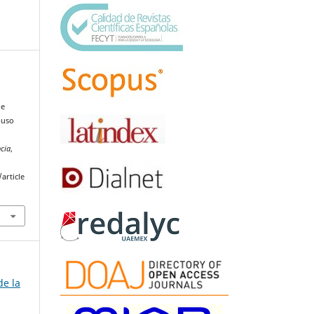
de
buso
cia
,
article
de la