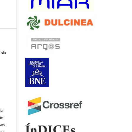
ñola
ia
in
sos
 se