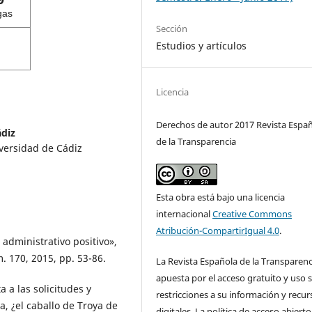
gas
Sección
Estudios y artículos
Licencia
Derechos de autor 2017 Revista Espa
ádiz
de la Transparencia
iversidad de Cádiz
Esta obra está bajo una licencia
internacional
Creative Commons
Atribución-CompartirIgual 4.0
.
 administrativo positivo»,
 170, 2015, pp. 53-86.
La Revista Española de la Transparenc
apuesta por el acceso gratuito y uso s
a a las solicitudes y
restricciones a su información y recur
, ¿el caballo de Troya de
digitales. La política de acceso abierto