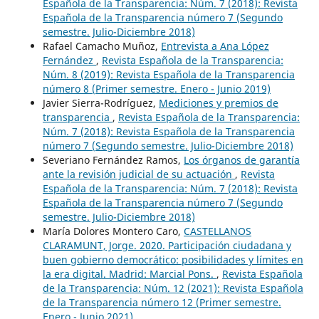
Española de la Transparencia: Núm. 7 (2018): Revista
Española de la Transparencia número 7 (Segundo
semestre. Julio-Diciembre 2018)
Rafael Camacho Muñoz,
Entrevista a Ana López
Fernández
,
Revista Española de la Transparencia:
Núm. 8 (2019): Revista Española de la Transparencia
número 8 (Primer semestre. Enero - Junio 2019)
Javier Sierra-Rodríguez,
Mediciones y premios de
transparencia
,
Revista Española de la Transparencia:
Núm. 7 (2018): Revista Española de la Transparencia
número 7 (Segundo semestre. Julio-Diciembre 2018)
Severiano Fernández Ramos,
Los órganos de garantía
ante la revisión judicial de su actuación
,
Revista
Española de la Transparencia: Núm. 7 (2018): Revista
Española de la Transparencia número 7 (Segundo
semestre. Julio-Diciembre 2018)
María Dolores Montero Caro,
CASTELLANOS
CLARAMUNT, Jorge. 2020. Participación ciudadana y
buen gobierno democrático: posibilidades y límites en
la era digital. Madrid: Marcial Pons.
,
Revista Española
de la Transparencia: Núm. 12 (2021): Revista Española
de la Transparencia número 12 (Primer semestre.
Enero - Junio 2021)