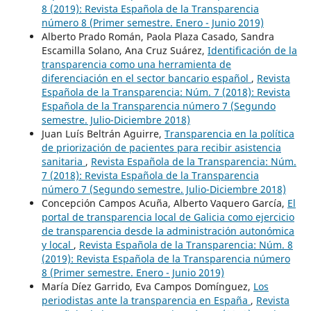
8 (2019): Revista Española de la Transparencia
número 8 (Primer semestre. Enero - Junio 2019)
Alberto Prado Román, Paola Plaza Casado, Sandra
Escamilla Solano, Ana Cruz Suárez,
Identificación de la
transparencia como una herramienta de
diferenciación en el sector bancario español
,
Revista
Española de la Transparencia: Núm. 7 (2018): Revista
Española de la Transparencia número 7 (Segundo
semestre. Julio-Diciembre 2018)
Juan Luís Beltrán Aguirre,
Transparencia en la política
de priorización de pacientes para recibir asistencia
sanitaria
,
Revista Española de la Transparencia: Núm.
7 (2018): Revista Española de la Transparencia
número 7 (Segundo semestre. Julio-Diciembre 2018)
Concepción Campos Acuña, Alberto Vaquero García,
El
portal de transparencia local de Galicia como ejercicio
de transparencia desde la administración autonómica
y local
,
Revista Española de la Transparencia: Núm. 8
(2019): Revista Española de la Transparencia número
8 (Primer semestre. Enero - Junio 2019)
María Díez Garrido, Eva Campos Domínguez,
Los
periodistas ante la transparencia en España
,
Revista