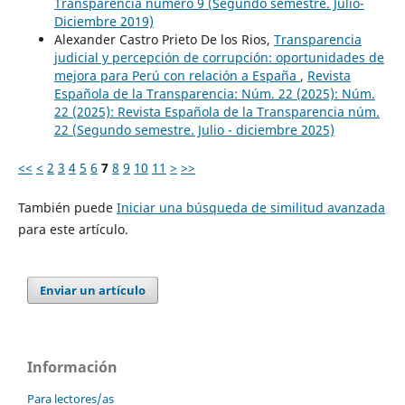
Transparencia número 9 (Segundo semestre. Julio-
Diciembre 2019)
Alexander Castro Prieto De los Rios,
Transparencia
judicial y percepción de corrupción: oportunidades de
mejora para Perú con relación a España
,
Revista
Española de la Transparencia: Núm. 22 (2025): Núm.
22 (2025): Revista Española de la Transparencia núm.
22 (Segundo semestre. Julio - diciembre 2025)
<<
<
2
3
4
5
6
7
8
9
10
11
>
>>
También puede
Iniciar una búsqueda de similitud avanzada
para este artículo.
Enviar un artículo
Información
Para lectores/as