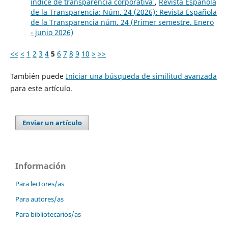
índice de transparencia corporativa
,
Revista Española
de la Transparencia: Núm. 24 (2026): Revista Española
de la Transparencia núm. 24 (Primer semestre. Enero
- junio 2026)
<<
<
1
2
3
4
5
6
7
8
9
10
>
>>
También puede
Iniciar una búsqueda de similitud avanzada
para este artículo.
Enviar un artículo
Información
Para lectores/as
Para autores/as
Para bibliotecarios/as