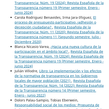
Transparencia: Núm. 19 (2024): Revista Española de la
Transparencia número 19 (Primer semestre. Enero -
junio 2024)
Carola Rodriguez Benavides, Irma Jara-Iñiguez,
El
proceso de presupuesto participativo ¿adhesión o
decepción ciudadana?
,
Revista Española de la
Transparencia: Núm. 11 (2020): Revista Española de la
Transparencia número 11 (Segundo semestre. Julio -
Diciembre 2020)
Blanca Nicasio Varea,
¿Hacia una nueva cultura de la
participación en el ámbito local?
,
Revista Española de
la Transparencia: Núm. 19 (2024): Revista Española de
la Transparencia número 19 (Primer semestre. Enero -
junio 2024)
Julián Villodre,
Libro: La implementación y los efectos
de la normativa de transparencia en los Gobiernos
locales de mayor población (2021)
,
Revista Española
de la Transparencia: Núm. 14 (2022): Revista Española
de la Transparencia número 14 (Primer semestre.
Enero - junio 2022)
Dolors Palau-Sampio, Tobias Eberwein,
Responsabilidad social de los medios: Propuesta de