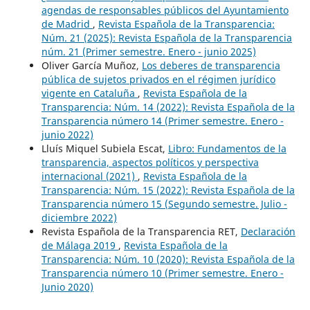
agendas de responsables públicos del Ayuntamiento
de Madrid
,
Revista Española de la Transparencia:
Núm. 21 (2025): Revista Española de la Transparencia
núm. 21 (Primer semestre. Enero - junio 2025)
Oliver García Muñoz,
Los deberes de transparencia
pública de sujetos privados en el régimen jurídico
vigente en Cataluña
,
Revista Española de la
Transparencia: Núm. 14 (2022): Revista Española de la
Transparencia número 14 (Primer semestre. Enero -
junio 2022)
Lluís Miquel Subiela Escat,
Libro: Fundamentos de la
transparencia, aspectos políticos y perspectiva
internacional (2021)
,
Revista Española de la
Transparencia: Núm. 15 (2022): Revista Española de la
Transparencia número 15 (Segundo semestre. Julio -
diciembre 2022)
Revista Española de la Transparencia RET,
Declaración
de Málaga 2019
,
Revista Española de la
Transparencia: Núm. 10 (2020): Revista Española de la
Transparencia número 10 (Primer semestre. Enero -
Junio 2020)