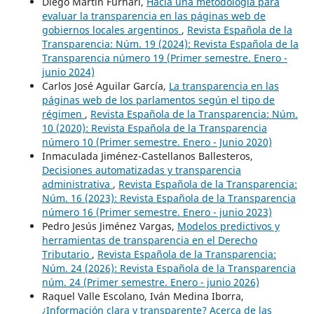
Diego Martín Furnari,
Hacia una metodología para
evaluar la transparencia en las páginas web de
gobiernos locales argentinos
,
Revista Española de la
Transparencia: Núm. 19 (2024): Revista Española de la
Transparencia número 19 (Primer semestre. Enero -
junio 2024)
Carlos José Aguilar García,
La transparencia en las
páginas web de los parlamentos según el tipo de
régimen
,
Revista Española de la Transparencia: Núm.
10 (2020): Revista Española de la Transparencia
número 10 (Primer semestre. Enero - Junio 2020)
Inmaculada Jiménez-Castellanos Ballesteros,
Decisiones automatizadas y transparencia
administrativa
,
Revista Española de la Transparencia:
Núm. 16 (2023): Revista Española de la Transparencia
número 16 (Primer semestre. Enero - junio 2023)
Pedro Jesús Jiménez Vargas,
Modelos predictivos y
herramientas de transparencia en el Derecho
Tributario
,
Revista Española de la Transparencia:
Núm. 24 (2026): Revista Española de la Transparencia
núm. 24 (Primer semestre. Enero - junio 2026)
Raquel Valle Escolano, Iván Medina Iborra,
¿Información clara y transparente? Acerca de las