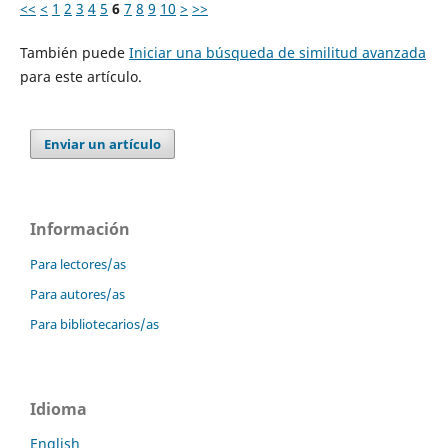
<<
<
1
2
3
4
5
6
7
8
9
10
>
>>
También puede
Iniciar una búsqueda de similitud avanzada
para este artículo.
Enviar un artículo
Información
Para lectores/as
Para autores/as
Para bibliotecarios/as
Idioma
English