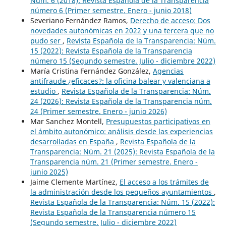
Núm. 6 (2018): Revista Española de la Transparencia
número 6 (Primer semestre. Enero - junio 2018)
Severiano Fernández Ramos,
Derecho de acceso: Dos
novedades autonómicas en 2022 y una tercera que no
pudo ser
,
Revista Española de la Transparencia: Núm.
15 (2022): Revista Española de la Transparencia
número 15 (Segundo semestre. Julio - diciembre 2022)
María Cristina Fernández González,
Agencias
antifraude ¿eficaces?: la oficina balear y valenciana a
estudio
,
Revista Española de la Transparencia: Núm.
24 (2026): Revista Española de la Transparencia núm.
24 (Primer semestre. Enero - junio 2026)
Mar Sanchez Montell,
Presupuestos participativos en
el ámbito autonómico: análisis desde las experiencias
desarrolladas en España
,
Revista Española de la
Transparencia: Núm. 21 (2025): Revista Española de la
Transparencia núm. 21 (Primer semestre. Enero -
junio 2025)
Jaime Clemente Martínez,
El acceso a los trámites de
la administración desde los pequeños ayuntamientos
,
Revista Española de la Transparencia: Núm. 15 (2022):
Revista Española de la Transparencia número 15
(Segundo semestre. Julio - diciembre 2022)