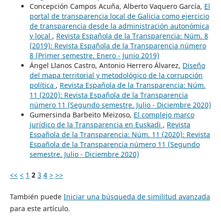
Concepción Campos Acuña, Alberto Vaquero García,
El
portal de transparencia local de Galicia como ejercicio
de transparencia desde la administración autonómica
y local
,
Revista Española de la Transparencia: Núm. 8
(2019): Revista Española de la Transparencia número
8 (Primer semestre. Enero - Junio 2019)
Ángel Llanos Castro, Antonio Herrero Álvarez,
Diseño
del mapa territorial y metodológico de la corrupción
política
,
Revista Española de la Transparencia: Núm.
11 (2020): Revista Española de la Transparencia
número 11 (Segundo semestre. Julio - Diciembre 2020)
Gumersinda Barbeito Meizoso,
El complejo marco
jurídico de la Transparencia en Euskadi
,
Revista
Española de la Transparencia: Núm. 11 (2020): Revista
Española de la Transparencia número 11 (Segundo
semestre. Julio - Diciembre 2020)
<<
<
1
2
3
4
>
>>
También puede
Iniciar una búsqueda de similitud avanzada
para este artículo.