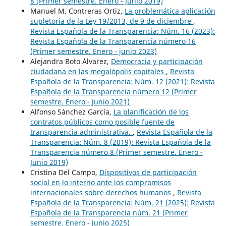
8 (Primer semestre. Enero - Junio 2019)
Manuel M. Contreras Ortiz,
La problemática aplicación
supletoria de la Ley 19/2013, de 9 de diciembre
,
Revista Española de la Transparencia: Núm. 16 (2023):
Revista Española de la Transparencia número 16
(Primer semestre. Enero - junio 2023)
Alejandra Boto Álvarez,
Democracia y participación
ciudadana en las megalópolis capitales
,
Revista
Española de la Transparencia: Núm. 12 (2021): Revista
Española de la Transparencia número 12 (Primer
semestre. Enero - Junio 2021)
Alfonso Sánchez García,
La planificación de los
contratos públicos como posible fuente de
transparencia administrativa.
,
Revista Española de la
Transparencia: Núm. 8 (2019): Revista Española de la
Transparencia número 8 (Primer semestre. Enero -
Junio 2019)
Cristina Del Campo,
Dispositivos de participación
social en lo interno ante los compromisos
internacionales sobre derechos humanos
,
Revista
Española de la Transparencia: Núm. 21 (2025): Revista
Española de la Transparencia núm. 21 (Primer
semestre. Enero - junio 2025)