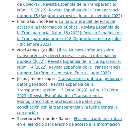
de Covid-19
,
Revista Española de la Transparencia:
Núm. 15 (2022): Revista Española de la Transparencia
número 15 (Segundo semestre. Julio - diciembre 2022)
Emilio Guichot Reina,
La naturaleza del derecho de
acceso a la información pública
,
Revista Española de
la Transparencia: Núm. 18 (2023): Revista Española de
la Transparencia número 18 (Segundo semestre. Julio
- diciembre 2023)
Noel Armas Castilla,
Libro: Nuevos enfoques sobre
transparencia y derecho de acceso a la información
pública (2022)
,
Revista Española de la Transparencia:
Núm. 14 (2022): Revista Española de la Transparencia
número 14 (Primer semestre. Enero - junio 2022)
Jesús Jiménez López,
Transparencia pública, genoma y
datos genéticos
,
Revista Española de la
Transparencia: Núm. 17 Extra (2023): Núm. 17 (Extra
2023): Revista Española de la Transparencia.
Monográfico sobre protección de datos y su
conciliación con la transparencia y la lucha contra la
corrupción
Severiano Fernández Ramos,
El silencio administrativo
en el ejercicio del derecho de acceso a la información