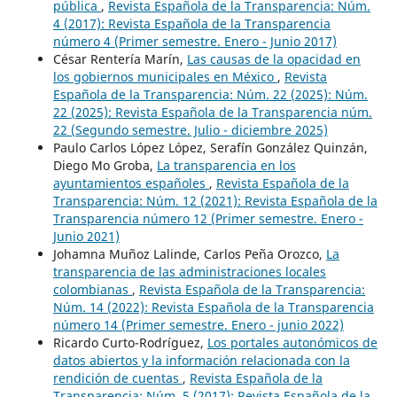
pública
,
Revista Española de la Transparencia: Núm.
4 (2017): Revista Española de la Transparencia
número 4 (Primer semestre. Enero - Junio 2017)
César Rentería Marín,
Las causas de la opacidad en
los gobiernos municipales en México
,
Revista
Española de la Transparencia: Núm. 22 (2025): Núm.
22 (2025): Revista Española de la Transparencia núm.
22 (Segundo semestre. Julio - diciembre 2025)
Paulo Carlos López López, Serafín González Quinzán,
Diego Mo Groba,
La transparencia en los
ayuntamientos españoles
,
Revista Española de la
Transparencia: Núm. 12 (2021): Revista Española de la
Transparencia número 12 (Primer semestre. Enero -
Junio 2021)
Johamna Muñoz Lalinde, Carlos Peña Orozco,
La
transparencia de las administraciones locales
colombianas
,
Revista Española de la Transparencia:
Núm. 14 (2022): Revista Española de la Transparencia
número 14 (Primer semestre. Enero - junio 2022)
Ricardo Curto-Rodríguez,
Los portales autonómicos de
datos abiertos y la información relacionada con la
rendición de cuentas
,
Revista Española de la
Transparencia: Núm. 5 (2017): Revista Española de la