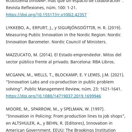
ecosistema InnovAP: más que un espacio de colaboración”.
Revista Reflexiones, núm. 100: 1-21.
https://doi.org/10.15517/rr.v100i2.42357
LYKKEBO, A., ERFURT, J., y SIGURJÓNSDÓTTIR, H. R. (2019).
Measuring Public Innovation in the Nordic Region: Nordic
Innovation Barometer. Nordic Council of Ministers.
MAZZUCATO, M. (2014). El Estado emprendedor. Mitos del
sector público frente al privado. Barcelona: RBA Libros.
MCGANN, M., WELLS, T., BLOCKAMP, E. Y LEWIS, J.M. (2021).
“Innovation Labs and co-production in public problem
solving”. Public Management Review, núm. 23: 1621-1641.
https://doi.org/10.1080/14719037.2019.1699946
MOORE, M., SPARROW, M., y SPELMAN, W. (1997).
“Innovation in Policing: From production lines to job shops”,
en ALTSHULER, A., y BEHN, R. (Editores), Innovation in
American Government. EEUU: The Brookings Institution