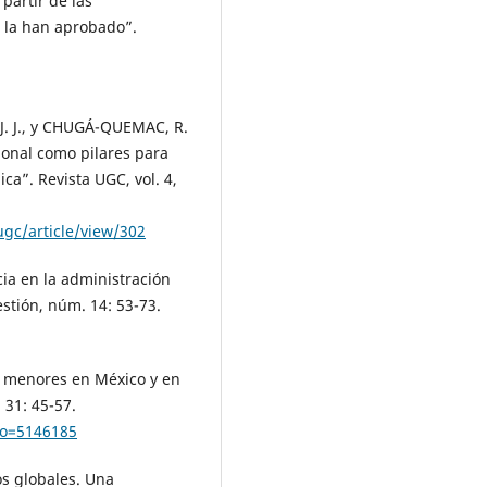
artir de las
e la han aprobado”.
. J., y CHUGÁ-QUEMAC, R.
cional como pilares para
ca”. Revista UGC, vol. 4,
gc/article/view/302
ia en la administración
stión, núm. 14: 53-73.
 menores en México y en
 31: 45-57.
igo=5146185
os globales. Una