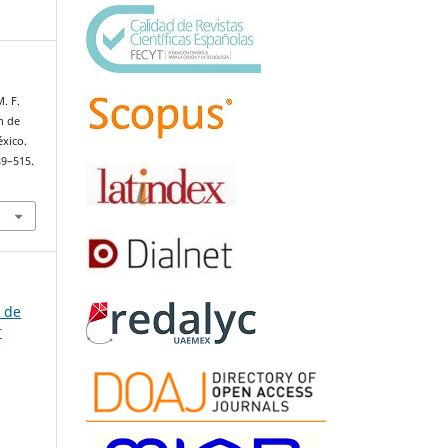
. F.
n de
xico.
489–515.
a de
r