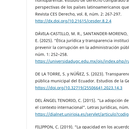
homoparental: estudio de derecho comparado a p
perspectivas de los países latinoamericanos qu
Revista CES Derecho, vol. 8, núm. 2: 267-297.
http://dx.doi.org/10.21615/cesder.8.2.4
DÁVILA-CASTILLO, M. R., SANTANDER-MORENO, J
E. (2025). “Ética jurídica y transparencia institu
prevenir la corrupción en la administración públi
núm. 1: 252–258.
https://universidadugc.edu.mx/ojs/index.php/ru
DE LA TORRE, S. y NÚÑEZ, S. (2023). Transparenc
pública municipal del Ecuador. Estudios de la Ge
https://doi.org/10.32719/25506641.2023.14.3
DEL ÁNGEL TENORIO, C. (2015). “La adopción de
el contexto internacional”. Letras Jurídicas, núm.
https://dialnet.unirioja.es/servlet/articulo?cod
FILIPPON, C. (2019). “La opacidad en los acuerd