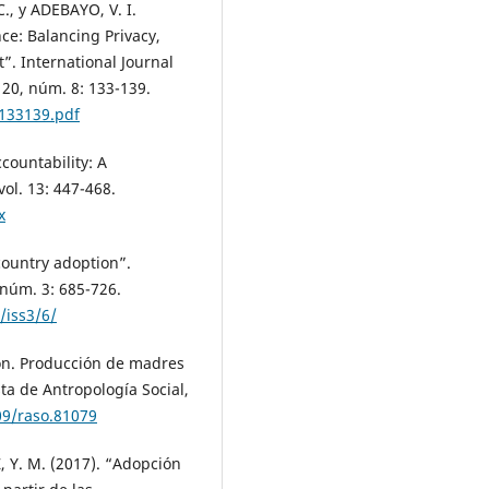
, y ADEBAYO, V. I.
ce: Balancing Privacy,
. International Journal
20, núm. 8: 133-139.
8133139.pdf
countability: A
ol. 13: 447-468.
x
country adoption”.
 núm. 3: 685-726.
/iss3/6/
ón. Producción de madres
a de Antropología Social,
09/raso.81079
Y. M. (2017). “Adopción