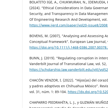
BOLATITO IGE, A., CHUKWURAH, N., IDEMUDIA, C.
(2024). “Ethical Considerations in Data Governan
Security, and Transparency in Data Management”
Of Engineering Research And Development, vol. 
https://www.ijerd.com/paper/vol20-issue8/200
BOVENS, M. (2007), “Analysing and Assessing Ac
Conceptual Framework”. European Law Journal, v
https://doi.org/10.1111/j.1468-0386.2007.00378.
BUNN, J. (2019). “Regulating corruption in inter
Vanderbilt Journal of Transnational Law, vol. 52,
https://scholarship.law.vanderbilt.edu/vjtl/vol52
CHACÓN VENZOR, I. (2022). “Hijos(as) del coraz
y padres adoptivos en Chihuahua México”. Revist
vol. 31, núm. 1: 89-104.
https://dx.doi.org/10.52
CHAPARRO PIEDRAHÍTA, L. J., y GUZMÁN MUÑOZ, 