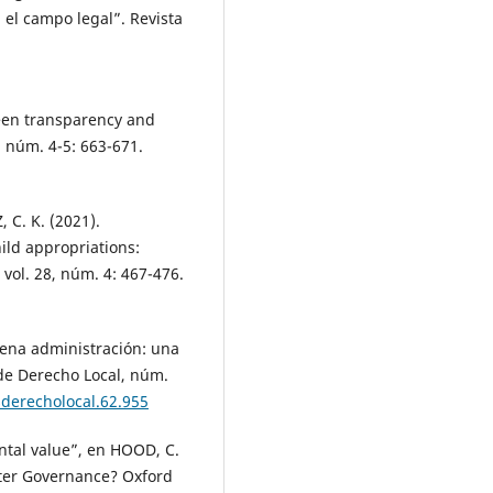
 el campo legal”. Revista
ween transparency and
, núm. 4-5: 663-671.
C. K. (2021).
hild appropriations:
 vol. 28, núm. 4: 467-476.
uena administración: una
de Derecho Local, núm.
sderecholocal.62.955
ntal value”, en HOOD, C.
tter Governance? Oxford