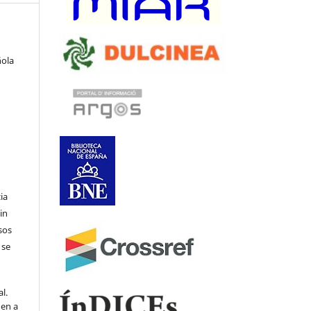
ñola
ia
in
sos
 se
l.
den a