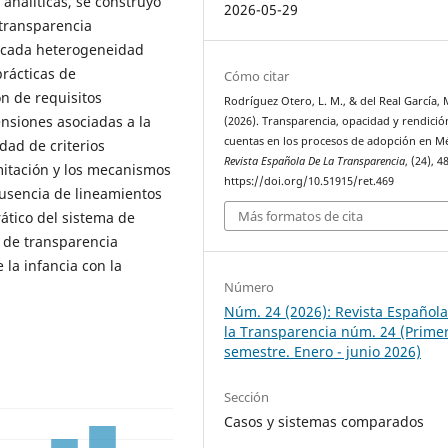
 analíticas, se construyó
2026-05-29
 transparencia
arcada heterogeneidad
prácticas de
Cómo citar
ón de requisitos
Rodríguez Otero, L. M., & del Real García, M
ensiones asociadas a la
(2026). Transparencia, opacidad y rendició
cuentas en los procesos de adopción en Mé
dad de criterios
Revista Española De La Transparencia
, (24), 
mitación y los mecanismos
https://doi.org/10.51915/ret.469
ausencia de lineamientos
Más formatos de cita
ático del sistema de
 de transparencia
 la infancia con la
Número
Núm. 24 (2026): Revista Español
la Transparencia núm. 24 (Prime
semestre. Enero - junio 2026)
Sección
Casos y sistemas comparados