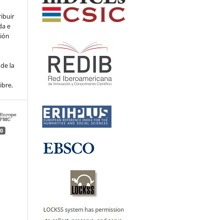
ribuir
da e
ción
de la
ibre.
0