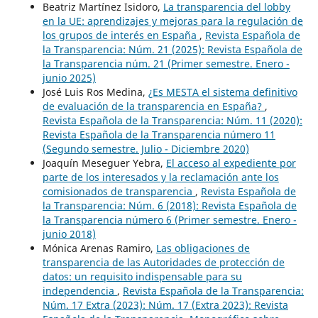
Beatriz Martínez Isidoro,
La transparencia del lobby
en la UE: aprendizajes y mejoras para la regulación de
los grupos de interés en España
,
Revista Española de
la Transparencia: Núm. 21 (2025): Revista Española de
la Transparencia núm. 21 (Primer semestre. Enero -
junio 2025)
José Luis Ros Medina,
¿Es MESTA el sistema definitivo
de evaluación de la transparencia en España?
,
Revista Española de la Transparencia: Núm. 11 (2020):
Revista Española de la Transparencia número 11
(Segundo semestre. Julio - Diciembre 2020)
Joaquín Meseguer Yebra,
El acceso al expediente por
parte de los interesados y la reclamación ante los
comisionados de transparencia
,
Revista Española de
la Transparencia: Núm. 6 (2018): Revista Española de
la Transparencia número 6 (Primer semestre. Enero -
junio 2018)
Mónica Arenas Ramiro,
Las obligaciones de
transparencia de las Autoridades de protección de
datos: un requisito indispensable para su
independencia
,
Revista Española de la Transparencia:
Núm. 17 Extra (2023): Núm. 17 (Extra 2023): Revista