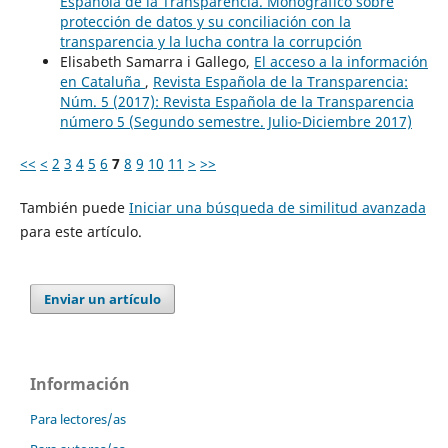
Española de la Transparencia. Monográfico sobre
protección de datos y su conciliación con la
transparencia y la lucha contra la corrupción
Elisabeth Samarra i Gallego,
El acceso a la información
en Cataluña
,
Revista Española de la Transparencia:
Núm. 5 (2017): Revista Española de la Transparencia
número 5 (Segundo semestre. Julio-Diciembre 2017)
<<
<
2
3
4
5
6
7
8
9
10
11
>
>>
También puede
Iniciar una búsqueda de similitud avanzada
para este artículo.
Enviar un artículo
Información
Para lectores/as