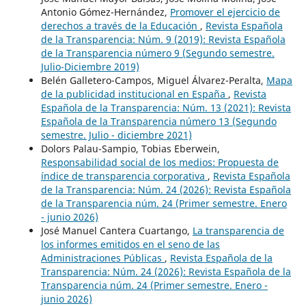
Antonio Gómez-Hernández,
Promover el ejercicio de
derechos a través de la Educación
,
Revista Española
de la Transparencia: Núm. 9 (2019): Revista Española
de la Transparencia número 9 (Segundo semestre.
Julio-Diciembre 2019)
Belén Galletero-Campos, Miguel Álvarez-Peralta,
Mapa
de la publicidad institucional en España
,
Revista
Española de la Transparencia: Núm. 13 (2021): Revista
Española de la Transparencia número 13 (Segundo
semestre. Julio - diciembre 2021)
Dolors Palau-Sampio, Tobias Eberwein,
Responsabilidad social de los medios: Propuesta de
índice de transparencia corporativa
,
Revista Española
de la Transparencia: Núm. 24 (2026): Revista Española
de la Transparencia núm. 24 (Primer semestre. Enero
- junio 2026)
José Manuel Cantera Cuartango,
La transparencia de
los informes emitidos en el seno de las
Administraciones Públicas
,
Revista Española de la
Transparencia: Núm. 24 (2026): Revista Española de la
Transparencia núm. 24 (Primer semestre. Enero -
junio 2026)