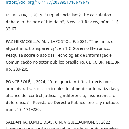
https://doi.org/10.1177/2053951716679679
MOROZOV, E. 2019. “Digital Socialism? The calculation
debate in the age of big data”. New Left Review, núm. 116:
33-67
PAZ HERMOSILLA, M. y LAPOSTOL, P. 2021. “The limits of
algorithmic transparency”, en TIC Governo Eletrônico.
Pesquisa sobre o uso das Tecnologias de Informação e
Comunicação no setor público brasileiro. CETIC.BR|NIC.BR,
pp. 289-295.
PONCE SOLÉ, J. 2024. “Inteligencia Artificial, decisiones
administrativas discrecionales totalmente automatizadas y
alcance del control judicial: ¿indiferencia, insuficiencia o
deferencia?”. Revista de Derecho Público: teoría y método,
núm. 19: 171–220.
SALDANHA, D.M.F., DIAS, C.N. y GUILLAUMON, S. 2022.
“Transparency and accountability in digital public services: