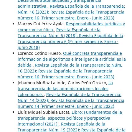
Decisiones automatizadas y transparencia
administrativa
,
Revista Española de la Transparencia:
Núm. 16 (2023): Revista Española de la Transparencia
número 16 (Primer semestre. Enero - junio 2023)
Marcos Gutiérrez Ayala,
Responsabilidades jurídicas y
compromiso ético
,
Revista Española de la
Transparencia: Núm. 6 (2018): Revista Española de la
Transparencia número 6 (Primer semestre. Enero -
junio 2018)
Lorenzo Cotino Hueso,
Qué concreta transparencia e
información de algoritmos e inteligencia artificial es la
debida
,
Revista Española de la Transparencia: Núm.
16 (2023): Revista Española de la Transparencia
número 16 (Primer semestre. Enero - junio 2023)
Johamna Muñoz Lalinde, Carlos Peña Orozco,
La
transparencia de las administraciones locales
colombianas
,
Revista Española de la Transparencia:
Núm. 14 (2022): Revista Española de la Transparencia
número 14 (Primer semestre. Enero - junio 2022)
Lluís Miquel Subiela Escat,
Libro: Fundamentos de la
transparencia, aspectos políticos y perspectiva
internacional (2021)
,
Revista Española de la
Transparencia: Núm. 15 (2022): Revista Española de la