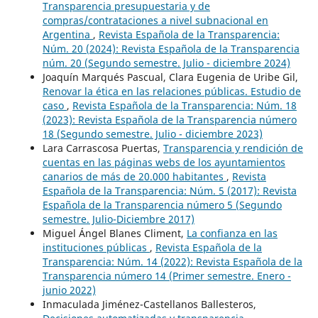
Transparencia presupuestaria y de
compras/contrataciones a nivel subnacional en
Argentina
,
Revista Española de la Transparencia:
Núm. 20 (2024): Revista Española de la Transparencia
núm. 20 (Segundo semestre. Julio - diciembre 2024)
Joaquín Marqués Pascual, Clara Eugenia de Uribe Gil,
Renovar la ética en las relaciones públicas. Estudio de
caso
,
Revista Española de la Transparencia: Núm. 18
(2023): Revista Española de la Transparencia número
18 (Segundo semestre. Julio - diciembre 2023)
Lara Carrascosa Puertas,
Transparencia y rendición de
cuentas en las páginas webs de los ayuntamientos
canarios de más de 20.000 habitantes
,
Revista
Española de la Transparencia: Núm. 5 (2017): Revista
Española de la Transparencia número 5 (Segundo
semestre. Julio-Diciembre 2017)
Miguel Ángel Blanes Climent,
La confianza en las
instituciones públicas
,
Revista Española de la
Transparencia: Núm. 14 (2022): Revista Española de la
Transparencia número 14 (Primer semestre. Enero -
junio 2022)
Inmaculada Jiménez-Castellanos Ballesteros,