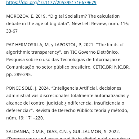
https://doi.org/10.1177/2053951716679679
MOROZOV, E. 2019. “Digital Socialism? The calculation
debate in the age of big data”. New Left Review, núm. 116:
33-67
PAZ HERMOSILLA, M. y LAPOSTOL, P. 2021. “The limits of
algorithmic transparency”, en TIC Governo Eletrônico.
Pesquisa sobre o uso das Tecnologias de Informação e
Comunicação no setor público brasileiro. CETIC.BR|NIC.BR,
pp. 289-295.
PONCE SOLÉ, J. 2024. “Inteligencia Artificial, decisiones
administrativas discrecionales totalmente automatizadas y
alcance del control judicial: ¿indiferencia, insuficiencia o
deferencia?”. Revista de Derecho Público: teoría y método,
núm. 19: 171–220.
SALDANHA, D.M.F., DIAS, C.N. y GUILLAUMON, S. 2022.
“Transparency and accountability in digital public services: