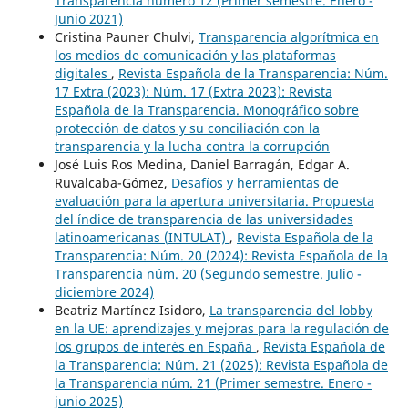
Transparencia número 12 (Primer semestre. Enero -
Junio 2021)
Cristina Pauner Chulvi,
Transparencia algorítmica en
los medios de comunicación y las plataformas
digitales
,
Revista Española de la Transparencia: Núm.
17 Extra (2023): Núm. 17 (Extra 2023): Revista
Española de la Transparencia. Monográfico sobre
protección de datos y su conciliación con la
transparencia y la lucha contra la corrupción
José Luis Ros Medina, Daniel Barragán, Edgar A.
Ruvalcaba-Gómez,
Desafíos y herramientas de
evaluación para la apertura universitaria. Propuesta
del índice de transparencia de las universidades
latinoamericanas (INTULAT)
,
Revista Española de la
Transparencia: Núm. 20 (2024): Revista Española de la
Transparencia núm. 20 (Segundo semestre. Julio -
diciembre 2024)
Beatriz Martínez Isidoro,
La transparencia del lobby
en la UE: aprendizajes y mejoras para la regulación de
los grupos de interés en España
,
Revista Española de
la Transparencia: Núm. 21 (2025): Revista Española de
la Transparencia núm. 21 (Primer semestre. Enero -
junio 2025)