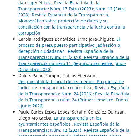
datos genéticos
,
Revista Española de la
Transparencia: Núm. 17 Extra (2023): Núm. 17 (Extra
2023): Revista Española de la Transparencia.
Monográfico sobre protección de datos y su
conciliación con la transparencia y la lucha contra la
corrupción
Carola Rodriguez Benavides, Irma Jara-Iñiguez,
El
proceso de presupuesto participativo ¿adhesión o
decepción ciudadana?
,
Revista Española de la
Transparencia: Núm. 11 (2020): Revista Española de la
Transparencia número 11 (Segundo semestre. Julio -
Diciembre 2020)
Dolors Palau-Sampio, Tobias Eberwein,
Responsabilidad social de los medios: Propuesta de
índice de transparencia corporativa
,
Revista Española
de la Transparencia: Núm. 24 (2026): Revista Española
de la Transparencia núm. 24 (Primer semestre. Enero
- junio 2026)
Paulo Carlos López López, Serafín González Quinzán,
Diego Mo Groba,
La transparencia en los
ayuntamientos españoles
,
Revista Española de la
Transparencia: Núm. 12 (2021): Revista Española de la