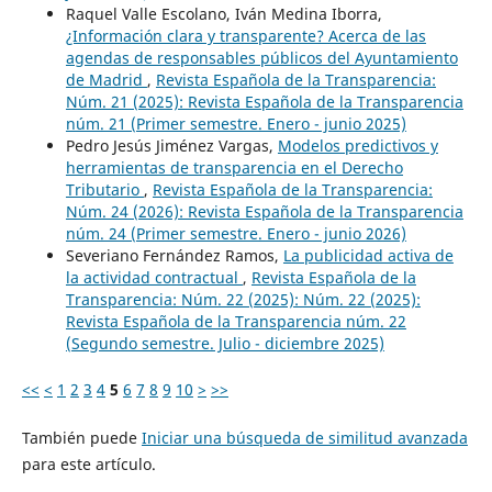
Raquel Valle Escolano, Iván Medina Iborra,
¿Información clara y transparente? Acerca de las
agendas de responsables públicos del Ayuntamiento
de Madrid
,
Revista Española de la Transparencia:
Núm. 21 (2025): Revista Española de la Transparencia
núm. 21 (Primer semestre. Enero - junio 2025)
Pedro Jesús Jiménez Vargas,
Modelos predictivos y
herramientas de transparencia en el Derecho
Tributario
,
Revista Española de la Transparencia:
Núm. 24 (2026): Revista Española de la Transparencia
núm. 24 (Primer semestre. Enero - junio 2026)
Severiano Fernández Ramos,
La publicidad activa de
la actividad contractual
,
Revista Española de la
Transparencia: Núm. 22 (2025): Núm. 22 (2025):
Revista Española de la Transparencia núm. 22
(Segundo semestre. Julio - diciembre 2025)
<<
<
1
2
3
4
5
6
7
8
9
10
>
>>
También puede
Iniciar una búsqueda de similitud avanzada
para este artículo.