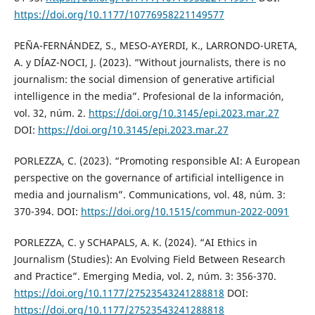
https://doi.org/10.1177/10776958221149577
PEÑA-FERNÁNDEZ, S., MESO-AYERDI, K., LARRONDO-URETA,
A. y DÍAZ-NOCI, J. (2023). “Without journalists, there is no
journalism: the social dimension of generative artificial
intelligence in the media”. Profesional de la información,
vol. 32, núm. 2.
https://doi.org/10.3145/epi.2023.mar.27
DOI:
https://doi.org/10.3145/epi.2023.mar.27
PORLEZZA, C. (2023). “Promoting responsible AI: A European
perspective on the governance of artificial intelligence in
media and journalism”. Communications, vol. 48, núm. 3:
370-394. DOI:
https://doi.org/10.1515/commun-2022-0091
PORLEZZA, C. y SCHAPALS, A. K. (2024). “AI Ethics in
Journalism (Studies): An Evolving Field Between Research
and Practice”. Emerging Media, vol. 2, núm. 3: 356-370.
https://doi.org/10.1177/27523543241288818
DOI:
https://doi.org/10.1177/27523543241288818