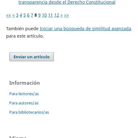
transparencia desde el Derecho Constitucional
<<
<
3
4
5
6
7
8
9
10
11
12
>
>>
También puede
Iniciar una búsqueda de similitud avanzada
para este artículo.
Enviar un artículo
Información
Para lectores/as
Para autores/as
Para bibliotecarios/as