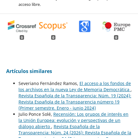
acceso libre.
0
0
0
Artículos similares
Severiano Fernández Ramos,
El acceso a los fondos de
los archivos en la nueva Ley de Memoria Democrática
,
Revista Española de la Transparencia: Núm. 19 (2024):
Revista Española de la Transparencia número 19
(Primer semestre. Enero - junio 2024)
Julio Ponce Solé,
Recensión: Los grupos de interés en
la Unión Europea: evolución y perspectivas de un
diálogo abierto
,
Revista Española de la
Transparencia: Núm. 24 (2026): Revista Española de la