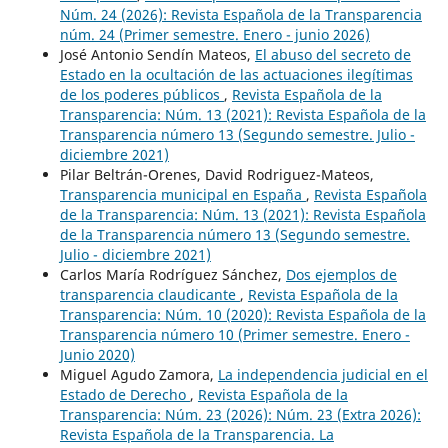
Núm. 24 (2026): Revista Española de la Transparencia
núm. 24 (Primer semestre. Enero - junio 2026)
José Antonio Sendín Mateos,
El abuso del secreto de
Estado en la ocultación de las actuaciones ilegítimas
de los poderes públicos
,
Revista Española de la
Transparencia: Núm. 13 (2021): Revista Española de la
Transparencia número 13 (Segundo semestre. Julio -
diciembre 2021)
Pilar Beltrán-Orenes, David Rodriguez-Mateos,
Transparencia municipal en España
,
Revista Española
de la Transparencia: Núm. 13 (2021): Revista Española
de la Transparencia número 13 (Segundo semestre.
Julio - diciembre 2021)
Carlos María Rodríguez Sánchez,
Dos ejemplos de
transparencia claudicante
,
Revista Española de la
Transparencia: Núm. 10 (2020): Revista Española de la
Transparencia número 10 (Primer semestre. Enero -
Junio 2020)
Miguel Agudo Zamora,
La independencia judicial en el
Estado de Derecho
,
Revista Española de la
Transparencia: Núm. 23 (2026): Núm. 23 (Extra 2026):
Revista Española de la Transparencia. La