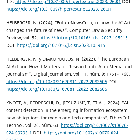
1-3.
https://doi.org/10.31009/hipertext.net.2023.i26.01
DOI:
https://doi.org/10.31009/hipertext.net.2023.i26.01
HELBERGER, N. (2024). “FutureNewsCorp, or how the AI Act
changed the future of news”. Computer Law & Security
Review, vol. 52.
https://doi.org/10.1016/j.clsr.2023.105915
DOI:
https://doi.org/10.1016/j.clsr.2023.105915
HELBERGER, N. y DIAKOPOULOS, N. (2022). “The European
AI Act and How It Matters for Research into AI in Media and
Journalism”. Digital Journalism, vol. 11, núm. 9: 1751–1760.
https://doi.org/10.1080/21670811.2022.2082505
DOI:
https://doi.org/10.1080/21670811.2022.2082505
KNOTT, A., PEDRESCHI, D., JITSUZUMI, T. ET AL. (2024). “AI
content detection in the emerging information ecosystem:
new obligations for media and tech companies”. Ethics Inf
Technol, vol. 26, núm. 63.
https://doi.org/10.1007/s10676-
024-09795-1
DOI:
https://doi.org/10.1007/s10676-024-