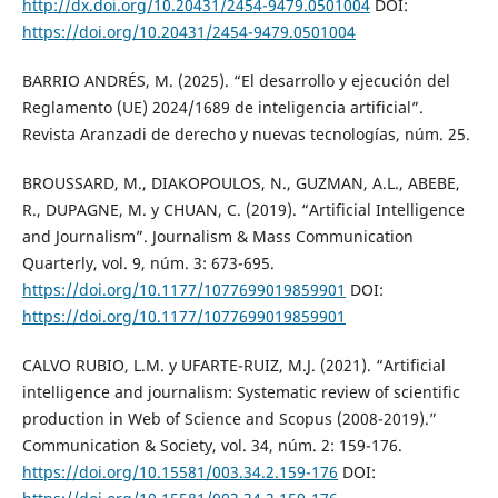
http://dx.doi.org/10.20431/2454-9479.0501004
DOI:
https://doi.org/10.20431/2454-9479.0501004
BARRIO ANDRÉS, M. (2025). “El desarrollo y ejecución del
Reglamento (UE) 2024/1689 de inteligencia artificial”.
Revista Aranzadi de derecho y nuevas tecnologías, núm. 25.
BROUSSARD, M., DIAKOPOULOS, N., GUZMAN, A.L., ABEBE,
R., DUPAGNE, M. y CHUAN, C. (2019). “Artificial Intelligence
and Journalism”. Journalism & Mass Communication
Quarterly, vol. 9, núm. 3: 673-695.
https://doi.org/10.1177/1077699019859901
DOI:
https://doi.org/10.1177/1077699019859901
CALVO RUBIO, L.M. y UFARTE-RUIZ, M.J. (2021). “Artificial
intelligence and journalism: Systematic review of scientific
production in Web of Science and Scopus (2008-2019).”
Communication & Society, vol. 34, núm. 2: 159-176.
https://doi.org/10.15581/003.34.2.159-176
DOI: