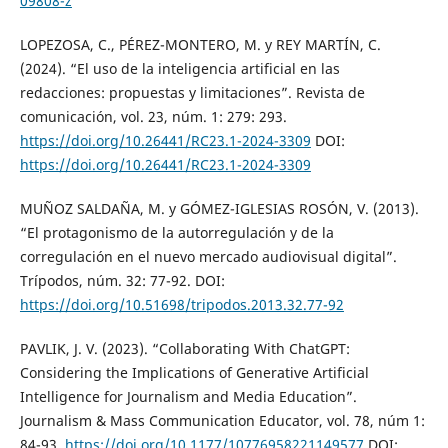
09808-z
LOPEZOSA, C., PÉREZ-MONTERO, M. y REY MARTÍN, C.
(2024). “El uso de la inteligencia artificial en las
redacciones: propuestas y limitaciones”. Revista de
comunicación, vol. 23, núm. 1: 279: 293.
https://doi.org/10.26441/RC23.1-2024-3309
DOI:
https://doi.org/10.26441/RC23.1-2024-3309
MUÑOZ SALDAÑA, M. y GÓMEZ-IGLESIAS ROSÓN, V. (2013).
“El protagonismo de la autorregulación y de la
corregulación en el nuevo mercado audiovisual digital”.
Trípodos, núm. 32: 77-92. DOI:
https://doi.org/10.51698/tripodos.2013.32.77-92
PAVLIK, J. V. (2023). “Collaborating With ChatGPT:
Considering the Implications of Generative Artificial
Intelligence for Journalism and Media Education”.
Journalism & Mass Communication Educator, vol. 78, núm 1:
84-93.
https://doi.org/10.1177/10776958221149577
DOI: