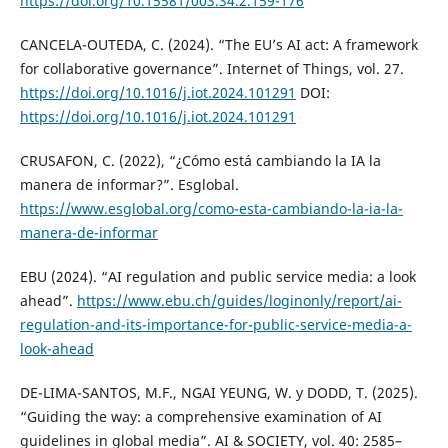
https://doi.org/10.15581/003.34.2.159-176
CANCELA-OUTEDA, C. (2024). “The EU’s AI act: A framework
for collaborative governance”. Internet of Things, vol. 27.
https://doi.org/10.1016/j.iot.2024.101291
DOI:
https://doi.org/10.1016/j.iot.2024.101291
CRUSAFON, C. (2022), “¿Cómo está cambiando la IA la
manera de informar?”. Esglobal.
https://www.esglobal.org/como-esta-cambiando-la-ia-la-
manera-de-informar
EBU (2024). “AI regulation and public service media: a look
ahead”.
https://www.ebu.ch/guides/loginonly/report/ai-
regulation-and-its-importance-for-public-service-media-a-
look-ahead
DE-LIMA-SANTOS, M.F., NGAI YEUNG, W. y DODD, T. (2025).
“Guiding the way: a comprehensive examination of AI
guidelines in global media”. AI & SOCIETY, vol. 40: 2585–