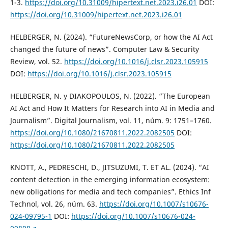
1-3.
https://doi.org/10.31009/hipertext.net.2023.i26.01
DOI:
https://doi.org/10.31009/hipertext.net.2023.i26.01
HELBERGER, N. (2024). “FutureNewsCorp, or how the AI Act
changed the future of news”. Computer Law & Security
Review, vol. 52.
https://doi.org/10.1016/j.clsr.2023.105915
DOI:
https://doi.org/10.1016/j.clsr.2023.105915
HELBERGER, N. y DIAKOPOULOS, N. (2022). “The European
AI Act and How It Matters for Research into AI in Media and
Journalism”. Digital Journalism, vol. 11, núm. 9: 1751–1760.
https://doi.org/10.1080/21670811.2022.2082505
DOI:
https://doi.org/10.1080/21670811.2022.2082505
KNOTT, A., PEDRESCHI, D., JITSUZUMI, T. ET AL. (2024). “AI
content detection in the emerging information ecosystem:
new obligations for media and tech companies”. Ethics Inf
Technol, vol. 26, núm. 63.
https://doi.org/10.1007/s10676-
024-09795-1
DOI:
https://doi.org/10.1007/s10676-024-