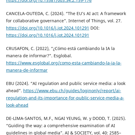
https://doi.org/10.15581/003.34.2.159-176
CANCELA-OUTEDA, C. (2024). “The EU’s AI act: A framework
for collaborative governance”. Internet of Things, vol. 27.
https://doi.org/10.1016/j.iot.2024.101291
DOI:
https://doi.org/10.1016/j.iot.2024.101291
CRUSAFON, C. (2022), “¿Cómo está cambiando la IA la
manera de informar?”. Esglobal.
https://www.esglobal.org/como-esta-cambiando-la-ia-la-
manera-de-informar
EBU (2024). “AI regulation and public service media: a look
ahead”.
https://www.ebu.ch/guides/loginonly/report/ai-
regulation-and-its-importance-for-public-service-media-a-
look-ahead
DE-LIMA-SANTOS, M.F., NGAI YEUNG, W. y DODD, T. (2025).
“Guiding the way: a comprehensive examination of AI
guidelines in global media”. AI & SOCIETY, vol. 40: 2585–