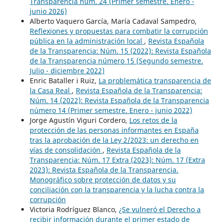
Transparencia núm. 24 (Primer semestre. Enero -
junio 2026)
Alberto Vaquero García, María Cadaval Sampedro,
Reflexiones y propuestas para combatir la corrupción
pública en la administración local
,
Revista Española
de la Transparencia: Núm. 15 (2022): Revista Española
de la Transparencia número 15 (Segundo semestre.
Julio - diciembre 2022)
Enric Bataller i Ruiz,
La problemática transparencia de
la Casa Real
,
Revista Española de la Transparencia:
Núm. 14 (2022): Revista Española de la Transparencia
número 14 (Primer semestre. Enero - junio 2022)
Jorge Agustín Viguri Cordero,
Los retos de la
protección de las personas informantes en España
tras la aprobación de la Ley 2/2023: un derecho en
vías de consolidación
,
Revista Española de la
Transparencia: Núm. 17 Extra (2023): Núm. 17 (Extra
2023): Revista Española de la Transparencia.
Monográfico sobre protección de datos y su
conciliación con la transparencia y la lucha contra la
corrupción
Victoria Rodríguez Blanco,
¿Se vulneró el Derecho a
recibir información durante el primer estado de