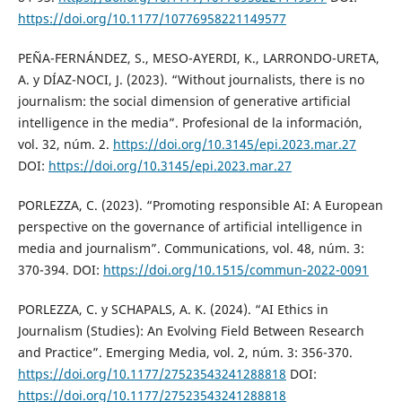
https://doi.org/10.1177/10776958221149577
PEÑA-FERNÁNDEZ, S., MESO-AYERDI, K., LARRONDO-URETA,
A. y DÍAZ-NOCI, J. (2023). “Without journalists, there is no
journalism: the social dimension of generative artificial
intelligence in the media”. Profesional de la información,
vol. 32, núm. 2.
https://doi.org/10.3145/epi.2023.mar.27
DOI:
https://doi.org/10.3145/epi.2023.mar.27
PORLEZZA, C. (2023). “Promoting responsible AI: A European
perspective on the governance of artificial intelligence in
media and journalism”. Communications, vol. 48, núm. 3:
370-394. DOI:
https://doi.org/10.1515/commun-2022-0091
PORLEZZA, C. y SCHAPALS, A. K. (2024). “AI Ethics in
Journalism (Studies): An Evolving Field Between Research
and Practice”. Emerging Media, vol. 2, núm. 3: 356-370.
https://doi.org/10.1177/27523543241288818
DOI:
https://doi.org/10.1177/27523543241288818