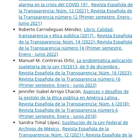
alarma en la crisis del COVID 19?
,
Revista Española de
la Transparencia: Núm. 12 (2021): Revista Española de
la Transparencia número 12 (Primer semestre. Enero -
Junio 2021)
Roberto Carrodeguas Méndez,
Libro: Calidad,
transparencia y ética pública (2017)
,
Revista Española
de la Transparencia: Núm. 14 (2022): Revista Española
de la Transparencia número 14 (Primer semestre.
Enero - junio 2022)
Manuel M. Contreras Ortiz,
La problemática aplicación
supletoria de la Ley 19/2013, de 9 de diciembre
,
Revista Española de la Transparencia: Núm. 16 (2023):
Revista Española de la Transparencia número 16
(Primer semestre. Enero - junio 2023)
Jennifer Isabel Arroyo Chacón,
Avances y desafíos de
la gestión de la ética pública en América Latina
,
Revista Española de la Transparencia: Núm. 6 (2018):
Revista Española de la Transparencia número 6
(Primer semestre. Enero - junio 2018)
Sandra Timal López,
Sustitución de la Ley Federal de
Archivos de México
,
Revista Española de la
Transparencia: Núm. 12 (2021): Revista Española de la