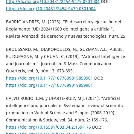
http://dx.doi.org/10.20431/2454-9479.0501004
DOI:
https://doi.org/10.20431/2454-9479.0501004
BARRIO ANDRÉS, M. (2025). “El desarrollo y ejecución del
Reglamento (UE) 2024/1689 de inteligencia artificial”.
Revista Aranzadi de derecho y nuevas tecnologías, núm. 25.
BROUSSARD, M., DIAKOPOULOS, N., GUZMAN, A.L., ABEBE,
R., DUPAGNE, M. y CHUAN, C. (2019). “Artificial Intelligence
and Journalism”. Journalism & Mass Communication
Quarterly, vol. 9, núm. 3: 673-695.
https://doi.org/10.1177/1077699019859901
DOI:
https://doi.org/10.1177/1077699019859901
CALVO RUBIO, L.M. y UFARTE-RUIZ, M.J. (2021). “Artificial
intelligence and journalism: Systematic review of scientific
production in Web of Science and Scopus (2008-2019).”
Communication & Society, vol. 34, núm. 2: 159-176.
https://doi.org/10.15581/003.34.2.159-176
DOI: