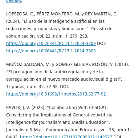
09808-z
LOPEZOSA, C., PÉREZ-MONTERO, M. y REY MARTÍN, C.
(2024). “El uso de la inteligencia artificial en las
redacciones: propuestas y limitaciones”. Revista de
comunicación, vol. 23, núm. 1: 279: 293.
https://doi.org/10.26441/RC23.1-2024-3309
DOI:
https://doi.org/10.26441/RC23.1-2024-3309
MUÑOZ SALDAÑA, M. y GÓMEZ-IGLESIAS ROSÓN, V. (2013).
“El protagonismo de la autorregulación y de la
corregulación en el nuevo mercado audiovisual digital”.
Trípodos, núm. 32: 77-92. DOI:
https://doi.org/10.51698/tripodos.2013.32.77-92
PAVLIK, J. V. (2023). “Collaborating With ChatGPT:
Considering the Implications of Generative Artificial
Intelligence for Journalism and Media Education”.
Journalism & Mass Communication Educator, vol. 78, núm 1:
84-93.
https://doi.org/10.1177/10776958221149577
DOI: