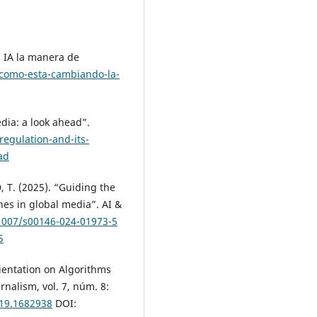
 IA la manera de
/como-esta-cambiando-la-
dia: a look ahead”.
regulation-and-its-
ad
T. (2025). “Guiding the
es in global media”. AI &
.1007/s00146-024-01973-5
5
entation on Algorithms
nalism, vol. 7, núm. 8:
019.1682938
DOI: