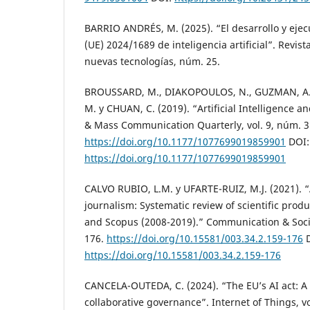
BARRIO ANDRÉS, M. (2025). “El desarrollo y eje
(UE) 2024/1689 de inteligencia artificial”. Revis
nuevas tecnologías, núm. 25.
BROUSSARD, M., DIAKOPOULOS, N., GUZMAN, A.L
M. y CHUAN, C. (2019). “Artificial Intelligence a
& Mass Communication Quarterly, vol. 9, núm. 3
https://doi.org/10.1177/1077699019859901
DOI:
https://doi.org/10.1177/1077699019859901
CALVO RUBIO, L.M. y UFARTE-RUIZ, M.J. (2021). “A
journalism: Systematic review of scientific prod
and Scopus (2008-2019).” Communication & Societ
176.
https://doi.org/10.15581/003.34.2.159-176
D
https://doi.org/10.15581/003.34.2.159-176
CANCELA-OUTEDA, C. (2024). “The EU’s AI act: A
collaborative governance”. Internet of Things, vo