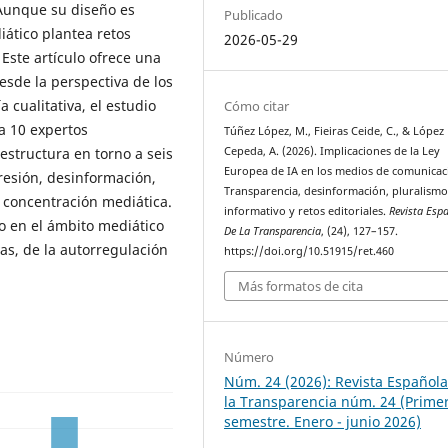
 Aunque su diseño es
Publicado
iático plantea retos
2026-05-29
 Este artículo ofrece una
desde la perspectiva de los
cualitativa, el estudio
Cómo citar
a 10 expertos
Túñez López, M., Fieiras Ceide, C., & López
Cepeda, A. (2026). Implicaciones de la Ley
 estructura en torno a seis
Europea de IA en los medios de comunicac
resión, desinformación,
Transparencia, desinformación, pluralism
y concentración mediática.
informativo y retos editoriales.
Revista Esp
to en el ámbito mediático
De La Transparencia
, (24), 127–157.
as, de la autorregulación
https://doi.org/10.51915/ret.460
Más formatos de cita
Número
Núm. 24 (2026): Revista Español
la Transparencia núm. 24 (Prime
semestre. Enero - junio 2026)