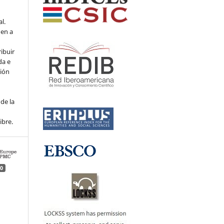
l.
den a
ribuir
da e
ción
de la
ibre.
0