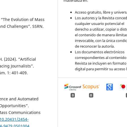
materializa en:
Acceso gratuito, libre y universa
Los autores y la Revista conce
“The Evolution of Mass
cualquier usuario potencial el
and Challenges”. SSRN.
derecho a utilizar, copiar o dist
el contenido de manera ilimita
irrevocable, con la única condi
de reconocer la autoría.
Los documentos electrónicos
correspondientes al contenido 
(2024). “Artificial
Revista se incluyen en formato
cing Journalists”.
digital para permitir su acceso l
úm. 1: 401-409.
0
0
ligence and Automated
Opportunities”.
d Mass Communications
/10.20431/2454-
54-9479.0501004