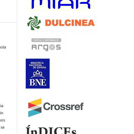
ñola
ia
in
sos
 se