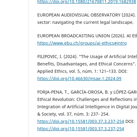
https://doi.org/10.1080/21670811.2019.1682938
EUROPEAN AUDIOVISUAL OBSERVATORY (2024). AI
sector: navigating the current legal landscape.
EUROPEAN BROADCASTING UNION (2026). AI Eth
https://www.ebu.ch/groups/ai-ethics#intro
FILIPOVIC, I. (2024). “The Usage of Artificial Int
Benefits, Disadvantages, and Ethical Concerns”
Applied Ethics, vol. 5, núm. 1: 121–133. DOI:
https://doi.org/10.46630/msae.1.2024.09
FORJA-PENA, T., GARCÍA-OROSA, B. y LÓPEZ-GARCÍ
Ethical Revolution: Challenges and Reflections in
Integration of Artificial Intelligence in Digital
& Society, vol. 37, núm. 3: 237- 254.
https://doi.org/10.15581/003.37.3.237-254
DOI:
https://doi.org/10.15581/003.37.3.237-254