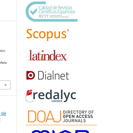
ión:
o
añola
a de
r