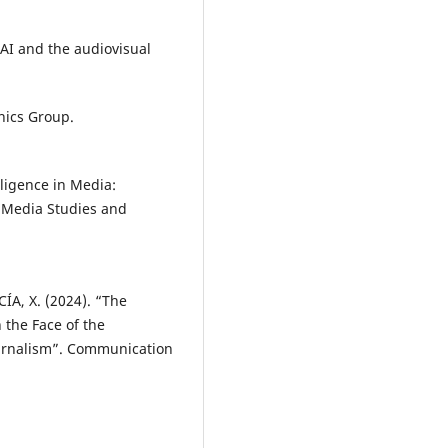
 and the audiovisual
ics Group.
elligence in Media:
. Media Studies and
A, X. (2024). “The
 the Face of the
 Journalism”. Communication