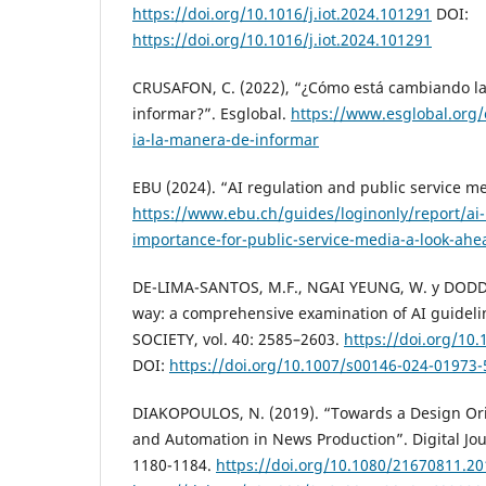
https://doi.org/10.1016/j.iot.2024.101291
DOI:
https://doi.org/10.1016/j.iot.2024.101291
CRUSAFON, C. (2022), “¿Cómo está cambiando la
informar?”. Esglobal.
https://www.esglobal.org
ia-la-manera-de-informar
EBU (2024). “AI regulation and public service me
https://www.ebu.ch/guides/loginonly/report/ai-
importance-for-public-service-media-a-look-ahe
DE-LIMA-SANTOS, M.F., NGAI YEUNG, W. y DODD, 
way: a comprehensive examination of AI guidelin
SOCIETY, vol. 40: 2585–2603.
https://doi.org/10
DOI:
https://doi.org/10.1007/s00146-024-01973-
DIAKOPOULOS, N. (2019). “Towards a Design Ori
and Automation in News Production”. Digital Jour
1180-1184.
https://doi.org/10.1080/21670811.2