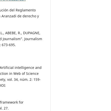
cución del Reglamento
ta Aranzadi de derecho y
., ABEBE, R., DUPAGNE,
nd Journalism”. Journalism
: 673-695.
rtificial intelligence and
uction in Web of Science
y, vol. 34, núm. 2: 159-
OI:
 framework for
l. 27.