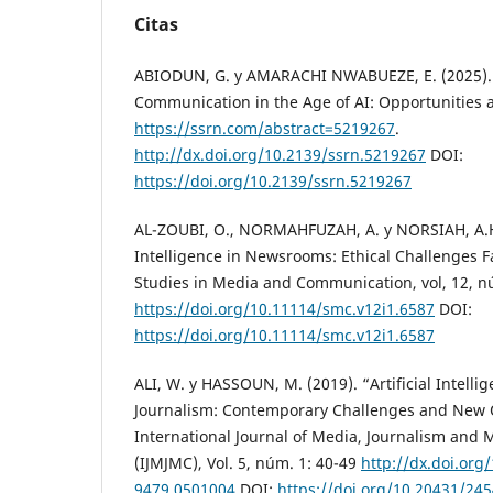
Citas
ABIODUN, G. y AMARACHI NWABUEZE, E. (2025). 
Communication in the Age of AI: Opportunities 
https://ssrn.com/abstract=5219267
.
http://dx.doi.org/10.2139/ssrn.5219267
DOI:
https://doi.org/10.2139/ssrn.5219267
AL-ZOUBI, O., NORMAHFUZAH, A. y NORSIAH, A.H. 
Intelligence in Newsrooms: Ethical Challenges Fa
Studies in Media and Communication, vol, 12, n
https://doi.org/10.11114/smc.v12i1.6587
DOI:
https://doi.org/10.11114/smc.v12i1.6587
ALI, W. y HASSOUN, M. (2019). “Artificial Intel
Journalism: Contemporary Challenges and New 
International Journal of Media, Journalism an
(IJMJMC), Vol. 5, núm. 1: 40-49
http://dx.doi.org
9479.0501004
DOI:
https://doi.org/10.20431/24