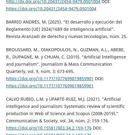
http://dx.doi.org/10.20431/2454-9479.0501004
DOI:
https://doi.org/10.20431/2454-9479.0501004
BARRIO ANDRÉS, M. (2025). “El desarrollo y ejecución del
Reglamento (UE) 2024/1689 de inteligencia artificial”.
Revista Aranzadi de derecho y nuevas tecnologías, núm. 25.
BROUSSARD, M., DIAKOPOULOS, N., GUZMAN, A.L., ABEBE,
R., DUPAGNE, M. y CHUAN, C. (2019). “Artificial Intelligence
and Journalism”. Journalism & Mass Communication
Quarterly, vol. 9, núm. 3: 673-695.
https://doi.org/10.1177/1077699019859901
DOI:
https://doi.org/10.1177/1077699019859901
CALVO RUBIO, L.M. y UFARTE-RUIZ, M.J. (2021). “Artificial
intelligence and journalism: Systematic review of scientific
production in Web of Science and Scopus (2008-2019).”
Communication & Society, vol. 34, núm. 2: 159-176.
https://doi.org/10.15581/003.34.2.159-176
DOI: