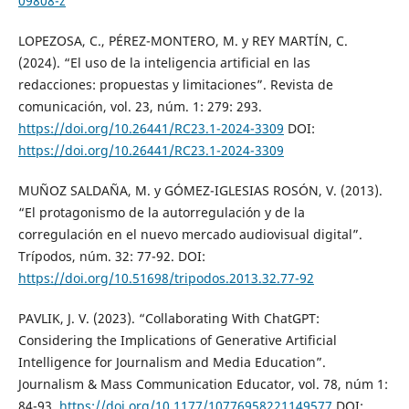
09808-z
LOPEZOSA, C., PÉREZ-MONTERO, M. y REY MARTÍN, C.
(2024). “El uso de la inteligencia artificial en las
redacciones: propuestas y limitaciones”. Revista de
comunicación, vol. 23, núm. 1: 279: 293.
https://doi.org/10.26441/RC23.1-2024-3309
DOI:
https://doi.org/10.26441/RC23.1-2024-3309
MUÑOZ SALDAÑA, M. y GÓMEZ-IGLESIAS ROSÓN, V. (2013).
“El protagonismo de la autorregulación y de la
corregulación en el nuevo mercado audiovisual digital”.
Trípodos, núm. 32: 77-92. DOI:
https://doi.org/10.51698/tripodos.2013.32.77-92
PAVLIK, J. V. (2023). “Collaborating With ChatGPT:
Considering the Implications of Generative Artificial
Intelligence for Journalism and Media Education”.
Journalism & Mass Communication Educator, vol. 78, núm 1:
84-93.
https://doi.org/10.1177/10776958221149577
DOI: