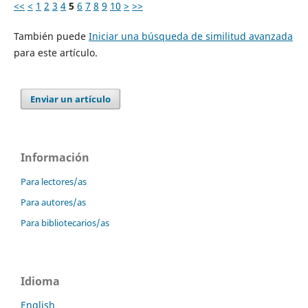
<<
<
1
2
3
4
5
6
7
8
9
10
>
>>
También puede
Iniciar una búsqueda de similitud avanzada
para este artículo.
Enviar un artículo
Información
Para lectores/as
Para autores/as
Para bibliotecarios/as
Idioma
English