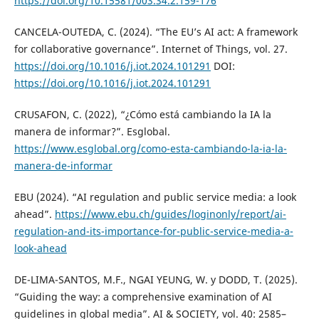
https://doi.org/10.15581/003.34.2.159-176
CANCELA-OUTEDA, C. (2024). “The EU’s AI act: A framework
for collaborative governance”. Internet of Things, vol. 27.
https://doi.org/10.1016/j.iot.2024.101291
DOI:
https://doi.org/10.1016/j.iot.2024.101291
CRUSAFON, C. (2022), “¿Cómo está cambiando la IA la
manera de informar?”. Esglobal.
https://www.esglobal.org/como-esta-cambiando-la-ia-la-
manera-de-informar
EBU (2024). “AI regulation and public service media: a look
ahead”.
https://www.ebu.ch/guides/loginonly/report/ai-
regulation-and-its-importance-for-public-service-media-a-
look-ahead
DE-LIMA-SANTOS, M.F., NGAI YEUNG, W. y DODD, T. (2025).
“Guiding the way: a comprehensive examination of AI
guidelines in global media”. AI & SOCIETY, vol. 40: 2585–