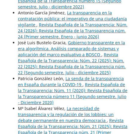
Española de la Transparencia número 15 (Segundo
semestre. Julio - diciembre 2022)
Antonio García Jiménez,
La transparencia en la
contratación pública: el imperativo de una ciudadanía
vigilante
,
Revista Española de la Transparencia: Núm.
24 (2026): Revista Española de la Transparencia núm.
24 (Primer semestre. Enero - junio 2026)
José Luis Bustelo Gracia,
Gobierno transparente en la
era algorítmica. Análisis comparado de sistemas y
aplicación del marco evaluativo a BOSCO
,
Revista
Española de la Transparencia: Núm. 22 (2025): Núm.
22 (2025): Revista Española de la Transparencia núm.
22 (Segundo semestre. Julio - diciembre 2025)
Patricia González León,
La senda de la transparencia
en España durante la COVID-19
,
Revista Española de
la Transparencia: Núm. 11 (2020): Revista Española de
la Transparencia número 11 (Segundo semestre. Julio
- Diciembre 2020)
Mª Isabel Álvarez Vélez,
La necesidad de
transparencia y la regulación de los lobbies: un
debate permanente en nuestra democracia
,
Revista
Española de la Transparencia: Núm. 21 (2025): Revista
Española de la Transparencia núm. 21 (Primer