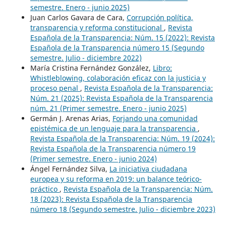
semestre. Enero - junio 2025)
Juan Carlos Gavara de Cara,
Corrupción política,
transparencia y reforma constitucional
,
Revista
Española de la Transparencia: Núm. 15 (2022): Revista
Española de la Transparencia número 15 (Segundo
semestre. Julio - diciembre 2022)
María Cristina Fernández González,
Libro:
Whistleblowing, colaboración eficaz con la justicia y
proceso penal
,
Revista Española de la Transparencia:
Núm. 21 (2025): Revista Española de la Transparencia
núm. 21 (Primer semestre. Enero - junio 2025)
Germán J. Arenas Arias,
Forjando una comunidad
epistémica de un lenguaje para la transparencia
,
Revista Española de la Transparencia: Núm. 19 (2024):
Revista Española de la Transparencia número 19
(Primer semestre. Enero - junio 2024)
Ángel Fernández Silva,
La iniciativa ciudadana
europea y su reforma en 2019: un balance teórico-
práctico
,
Revista Española de la Transparencia: Núm.
18 (2023): Revista Española de la Transparencia
número 18 (Segundo semestre. Julio - diciembre 2023)