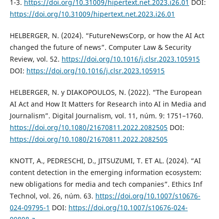
1-3.
https://doi.org/10.31009/hipertext.net.2023.i26.01
DOI:
https://doi.org/10.31009/hipertext.net.2023.i26.01
HELBERGER, N. (2024). “FutureNewsCorp, or how the AI Act
changed the future of news”. Computer Law & Security
Review, vol. 52.
https://doi.org/10.1016/j.clsr.2023.105915
DOI:
https://doi.org/10.1016/j.clsr.2023.105915
HELBERGER, N. y DIAKOPOULOS, N. (2022). “The European
AI Act and How It Matters for Research into AI in Media and
Journalism”. Digital Journalism, vol. 11, núm. 9: 1751–1760.
https://doi.org/10.1080/21670811.2022.2082505
DOI:
https://doi.org/10.1080/21670811.2022.2082505
KNOTT, A., PEDRESCHI, D., JITSUZUMI, T. ET AL. (2024). “AI
content detection in the emerging information ecosystem:
new obligations for media and tech companies”. Ethics Inf
Technol, vol. 26, núm. 63.
https://doi.org/10.1007/s10676-
024-09795-1
DOI:
https://doi.org/10.1007/s10676-024-