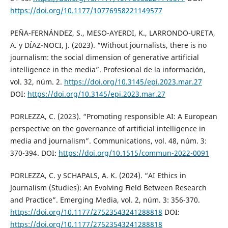
https://doi.org/10.1177/10776958221149577
PEÑA-FERNÁNDEZ, S., MESO-AYERDI, K., LARRONDO-URETA,
A. y DÍAZ-NOCI, J. (2023). “Without journalists, there is no
journalism: the social dimension of generative artificial
intelligence in the media”. Profesional de la información,
vol. 32, núm. 2.
https://doi.org/10.3145/epi.2023.mar.27
DOI:
https://doi.org/10.3145/epi.2023.mar.27
PORLEZZA, C. (2023). “Promoting responsible AI: A European
perspective on the governance of artificial intelligence in
media and journalism”. Communications, vol. 48, núm. 3:
370-394. DOI:
https://doi.org/10.1515/commun-2022-0091
PORLEZZA, C. y SCHAPALS, A. K. (2024). “AI Ethics in
Journalism (Studies): An Evolving Field Between Research
and Practice”. Emerging Media, vol. 2, núm. 3: 356-370.
https://doi.org/10.1177/27523543241288818
DOI:
https://doi.org/10.1177/27523543241288818