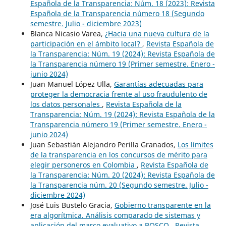
Española de la Transparencia: Núm. 18 (2023): Revista
Española de la Transparencia número 18 (Segundo
semestre. Julio - diciembre 2023)
Blanca Nicasio Varea,
¿Hacia una nueva cultura de la
participación en el ámbito local?
,
Revista Española de
la Transparencia: Núm. 19 (2024): Revista Española de
la Transparencia número 19 (Primer semestre. Enero -
junio 2024)
Juan Manuel López Ulla,
Garantías adecuadas para
proteger la democracia frente al uso fraudulento de
los datos personales
,
Revista Española de la
Transparencia: Núm. 19 (2024): Revista Española de la
Transparencia número 19 (Primer semestre. Enero -
junio 2024)
Juan Sebastián Alejandro Perilla Granados,
Los límites
de la transparencia en los concursos de mérito para
elegir personeros en Colombia
,
Revista Española de
la Transparencia: Núm. 20 (2024): Revista Española de
la Transparencia núm. 20 (Segundo semestre. Julio -
diciembre 2024)
José Luis Bustelo Gracia,
Gobierno transparente en la
era algorítmica. Análisis comparado de sistemas y
aplicación del marco evaluativo a BOSCO
,
Revista