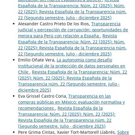
Española de la Transparencia: Núm. 22 (2025): Núm.
22 (2025): Revista Española de la Transparencia núm.
22 (Segundo semestre. Julio - diciembre 2025)
Alexander Castro Prieto De los Rios,
Transparencia
judicial y percepción de corrupción: oportunidades de
mejora para Perú con relación a España
,
Revista
Española de la Transparencia: Núm. 22 (2025): Núm.
22 (2025): Revista Española de la Transparencia núm.
22 (Segundo semestre. Julio - diciembre 2025)
Emilio Oñate Vera,
La autonomía como desafio
institucional de la protección de datos personales en
Chile
,
Revista Española de la Transparencia: Núm. 22
(2025): Núm. 22 (2025): Revista Española de la
Transparencia núm. 22 (Segundo semestre. Julio -
diciembre 2025)
Eva Grissel Castro Coria,
Transparencia en las
compras públicas en México: evaluación normativa y
recomendaciones
,
Revista Española de la
Transparencia: Núm. 22 (2025): Núm. 22 (2025):
Revista Española de la Transparencia núm. 22
(Segundo semestre. Julio - diciembre 2025)
Pere Grima Cintas, Xavier Tort-Martorell Llabrés,
Sobre