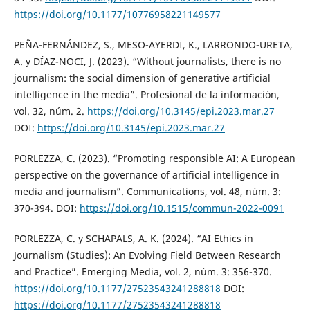
https://doi.org/10.1177/10776958221149577
PEÑA-FERNÁNDEZ, S., MESO-AYERDI, K., LARRONDO-URETA,
A. y DÍAZ-NOCI, J. (2023). “Without journalists, there is no
journalism: the social dimension of generative artificial
intelligence in the media”. Profesional de la información,
vol. 32, núm. 2.
https://doi.org/10.3145/epi.2023.mar.27
DOI:
https://doi.org/10.3145/epi.2023.mar.27
PORLEZZA, C. (2023). “Promoting responsible AI: A European
perspective on the governance of artificial intelligence in
media and journalism”. Communications, vol. 48, núm. 3:
370-394. DOI:
https://doi.org/10.1515/commun-2022-0091
PORLEZZA, C. y SCHAPALS, A. K. (2024). “AI Ethics in
Journalism (Studies): An Evolving Field Between Research
and Practice”. Emerging Media, vol. 2, núm. 3: 356-370.
https://doi.org/10.1177/27523543241288818
DOI:
https://doi.org/10.1177/27523543241288818