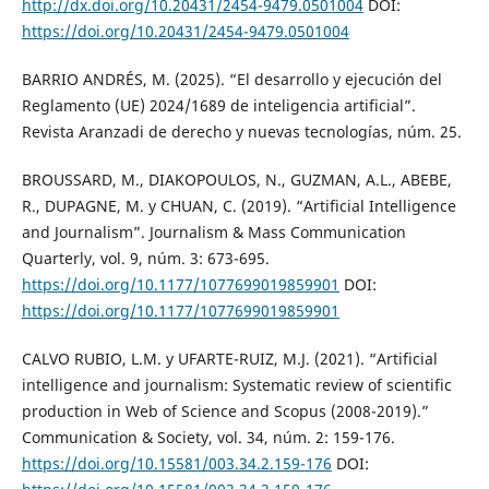
http://dx.doi.org/10.20431/2454-9479.0501004
DOI:
https://doi.org/10.20431/2454-9479.0501004
BARRIO ANDRÉS, M. (2025). “El desarrollo y ejecución del
Reglamento (UE) 2024/1689 de inteligencia artificial”.
Revista Aranzadi de derecho y nuevas tecnologías, núm. 25.
BROUSSARD, M., DIAKOPOULOS, N., GUZMAN, A.L., ABEBE,
R., DUPAGNE, M. y CHUAN, C. (2019). “Artificial Intelligence
and Journalism”. Journalism & Mass Communication
Quarterly, vol. 9, núm. 3: 673-695.
https://doi.org/10.1177/1077699019859901
DOI:
https://doi.org/10.1177/1077699019859901
CALVO RUBIO, L.M. y UFARTE-RUIZ, M.J. (2021). “Artificial
intelligence and journalism: Systematic review of scientific
production in Web of Science and Scopus (2008-2019).”
Communication & Society, vol. 34, núm. 2: 159-176.
https://doi.org/10.15581/003.34.2.159-176
DOI: