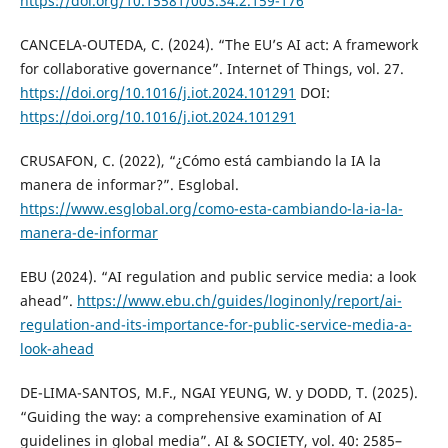
https://doi.org/10.15581/003.34.2.159-176
CANCELA-OUTEDA, C. (2024). “The EU’s AI act: A framework
for collaborative governance”. Internet of Things, vol. 27.
https://doi.org/10.1016/j.iot.2024.101291
DOI:
https://doi.org/10.1016/j.iot.2024.101291
CRUSAFON, C. (2022), “¿Cómo está cambiando la IA la
manera de informar?”. Esglobal.
https://www.esglobal.org/como-esta-cambiando-la-ia-la-
manera-de-informar
EBU (2024). “AI regulation and public service media: a look
ahead”.
https://www.ebu.ch/guides/loginonly/report/ai-
regulation-and-its-importance-for-public-service-media-a-
look-ahead
DE-LIMA-SANTOS, M.F., NGAI YEUNG, W. y DODD, T. (2025).
“Guiding the way: a comprehensive examination of AI
guidelines in global media”. AI & SOCIETY, vol. 40: 2585–