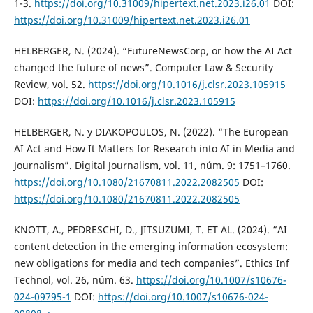
1-3.
https://doi.org/10.31009/hipertext.net.2023.i26.01
DOI:
https://doi.org/10.31009/hipertext.net.2023.i26.01
HELBERGER, N. (2024). “FutureNewsCorp, or how the AI Act
changed the future of news”. Computer Law & Security
Review, vol. 52.
https://doi.org/10.1016/j.clsr.2023.105915
DOI:
https://doi.org/10.1016/j.clsr.2023.105915
HELBERGER, N. y DIAKOPOULOS, N. (2022). “The European
AI Act and How It Matters for Research into AI in Media and
Journalism”. Digital Journalism, vol. 11, núm. 9: 1751–1760.
https://doi.org/10.1080/21670811.2022.2082505
DOI:
https://doi.org/10.1080/21670811.2022.2082505
KNOTT, A., PEDRESCHI, D., JITSUZUMI, T. ET AL. (2024). “AI
content detection in the emerging information ecosystem:
new obligations for media and tech companies”. Ethics Inf
Technol, vol. 26, núm. 63.
https://doi.org/10.1007/s10676-
024-09795-1
DOI:
https://doi.org/10.1007/s10676-024-