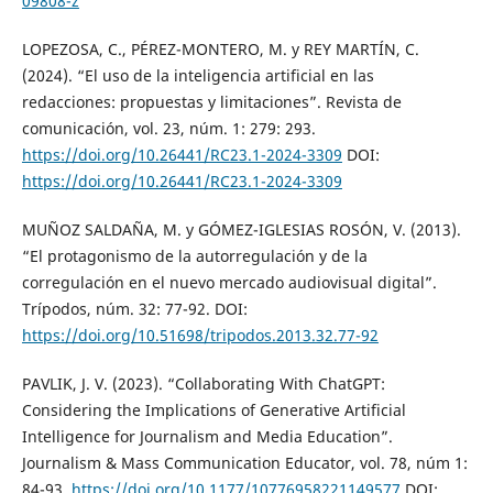
09808-z
LOPEZOSA, C., PÉREZ-MONTERO, M. y REY MARTÍN, C.
(2024). “El uso de la inteligencia artificial en las
redacciones: propuestas y limitaciones”. Revista de
comunicación, vol. 23, núm. 1: 279: 293.
https://doi.org/10.26441/RC23.1-2024-3309
DOI:
https://doi.org/10.26441/RC23.1-2024-3309
MUÑOZ SALDAÑA, M. y GÓMEZ-IGLESIAS ROSÓN, V. (2013).
“El protagonismo de la autorregulación y de la
corregulación en el nuevo mercado audiovisual digital”.
Trípodos, núm. 32: 77-92. DOI:
https://doi.org/10.51698/tripodos.2013.32.77-92
PAVLIK, J. V. (2023). “Collaborating With ChatGPT:
Considering the Implications of Generative Artificial
Intelligence for Journalism and Media Education”.
Journalism & Mass Communication Educator, vol. 78, núm 1:
84-93.
https://doi.org/10.1177/10776958221149577
DOI: