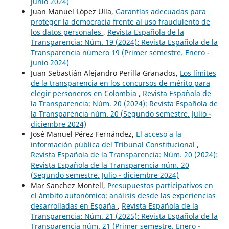
junio 2024)
Juan Manuel López Ulla,
Garantías adecuadas para
proteger la democracia frente al uso fraudulento de
los datos personales
,
Revista Española de la
Transparencia: Núm. 19 (2024): Revista Española de la
Transparencia número 19 (Primer semestre. Enero -
junio 2024)
Juan Sebastián Alejandro Perilla Granados,
Los límites
de la transparencia en los concursos de mérito para
elegir personeros en Colombia
,
Revista Española de
la Transparencia: Núm. 20 (2024): Revista Española de
la Transparencia núm. 20 (Segundo semestre. Julio -
diciembre 2024)
José Manuel Pérez Fernández,
El acceso a la
información pública del Tribunal Constitucional
,
Revista Española de la Transparencia: Núm. 20 (2024):
Revista Española de la Transparencia núm. 20
(Segundo semestre. Julio - diciembre 2024)
Mar Sanchez Montell,
Presupuestos participativos en
el ámbito autonómico: análisis desde las experiencias
desarrolladas en España
,
Revista Española de la
Transparencia: Núm. 21 (2025): Revista Española de la
Transparencia núm. 21 (Primer semestre. Enero -