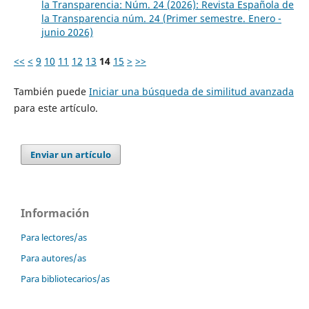
la Transparencia: Núm. 24 (2026): Revista Española de
la Transparencia núm. 24 (Primer semestre. Enero -
junio 2026)
<<
<
9
10
11
12
13
14
15
>
>>
También puede
Iniciar una búsqueda de similitud avanzada
para este artículo.
Enviar un artículo
Información
Para lectores/as
Para autores/as
Para bibliotecarios/as